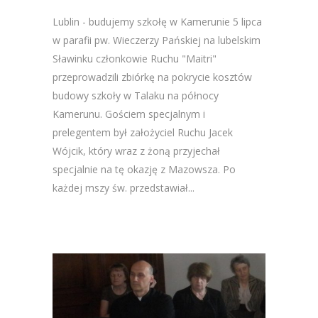
Lublin - budujemy szkołę w Kamerunie 5 lipca
w parafii pw. Wieczerzy Pańskiej na lubelskim
Sławinku członkowie Ruchu "Maitri"
przeprowadzili zbiórkę na pokrycie kosztów
budowy szkoły w Talaku na północy
Kamerunu. Gościem specjalnym i
prelegentem był założyciel Ruchu Jacek
Wójcik, który wraz z żoną przyjechał
specjalnie na tę okazję z Mazowsza. Po
każdej mszy św. przedstawiał...