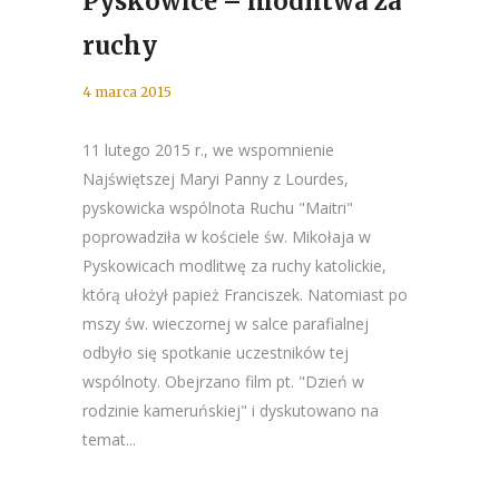
Pyskowice – modlitwa za
ruchy
4 marca 2015
11 lutego 2015 r., we wspomnienie
Najświętszej Maryi Panny z Lourdes,
pyskowicka wspólnota Ruchu "Maitri"
poprowadziła w kościele św. Mikołaja w
Pyskowicach modlitwę za ruchy katolickie,
którą ułożył papież Franciszek. Natomiast po
mszy św. wieczornej w salce parafialnej
odbyło się spotkanie uczestników tej
wspólnoty. Obejrzano film pt. "Dzień w
rodzinie kameruńskiej" i dyskutowano na
temat...