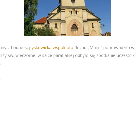
anny z Lourdes,
pyskowicka wspólnota
Ruchu „Maitri” poprowadziła 
mszy św. wieczornej w salce parafialnej odbyło się spotkanie uczestn
u
.
a: