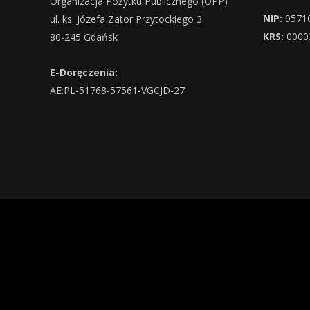
Organizacja Pożytku Publicznego (OPP)
NIP:
9571
ul. ks. Józefa Zator Przytockiego 3
KRS:
0000
80-245 Gdańsk
E-Doręczenia:
AE:PL-51768-57561-VGCJD-27