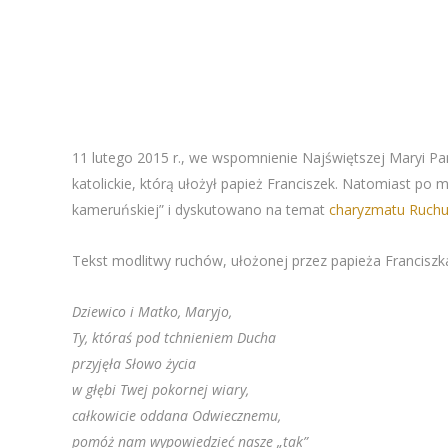
11 lutego 2015 r., we wspomnienie Najświętszej Maryi P
katolickie, którą ułożył papież Franciszek. Natomiast po 
kameruńskiej” i dyskutowano na temat
charyzmatu Ruch
Tekst modlitwy ruchów, ułożonej przez papieża Franciszk
Dziewico i Matko, Maryjo,
Ty, któraś pod tchnieniem Ducha
przyjęła Słowo życia
w głębi Twej pokornej wiary,
całkowicie oddana Odwiecznemu,
pomóż nam wypowiedzieć nasze „tak”