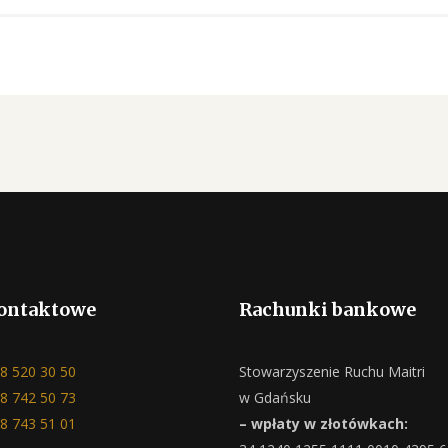
ontaktowe
Rachunki bankowe
8 520 30 50
Stowarzyszenie Ruchu Maitri
8 742 50 73
w Gdańsku
8 743 51 01
– wpłaty w złotówkach: