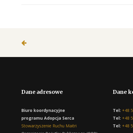
Dane adresowe
Dane k
Biuro koordynacyjne
Tel:
+48 5
programu Adopcja Serca
Tel:
+48 5
Stowarzyszenie Ruchu Maitri
Tel:
+48 5