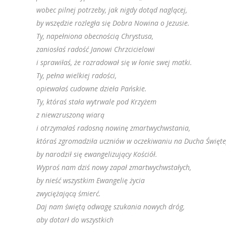
wobec pilnej potrzeby, jak nigdy dotąd naglącej,
by wszędzie rozległa się Dobra Nowina o Jezusie.
Ty, napełniona obecnością Chrystusa,
zaniosłaś radość Janowi Chrzcicielowi
i sprawiłaś, że rozradował się w łonie swej matki.
Ty, pełna wielkiej radości,
opiewałaś cudowne dzieła Pańskie.
Ty, któraś stała wytrwale pod Krzyżem
z niewzruszoną wiarą
i otrzymałaś radosną nowinę zmartwychwstania,
któraś zgromadziła uczniów w oczekiwaniu na Ducha Święte
by narodził się ewangelizujący Kościół.
Wyproś nam dziś nowy zapał zmartwychwstałych,
by nieść wszystkim Ewangelię życia
zwyciężającą śmierć.
Daj nam świętą odwagę szukania nowych dróg,
aby dotarł do wszystkich