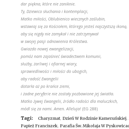
dar piękna, które nie zaniknie.
Ty, Dziewico słuchania i kontemplacji,
Matko miłości, Oblubienico wiecznych zaślubin,
wstawiaj się za Kościołem, którego jesteś najczystszą ikoną,
aby się nigdy nie zamykał i nie zatrzymywał
w swojej pasji odnowienia Królestwa.
Gwiazdo nowej ewangelizacji,
pomóż nam zajaśnieć świadectwem komunii,
służby, żarliwej i ofiarnej wiary,
sprawiedliwości i miłości do ubogich,
aby radość Ewangelii
dotarła aż po krańce ziemi,
i żadne peryferie nie zostały pozbawione jej światła.
Matko żywej Ewangelii, źródło radości dla maluczkich,
módl się za nami. Amen. Alleluja!
(EG 288)
Tagi:
,
,
Charyzmat
Dzień W Rodzinie Kameruńskiej
,
Papież Franciszek
Parafia Św. Mikołaja W Pyskowica