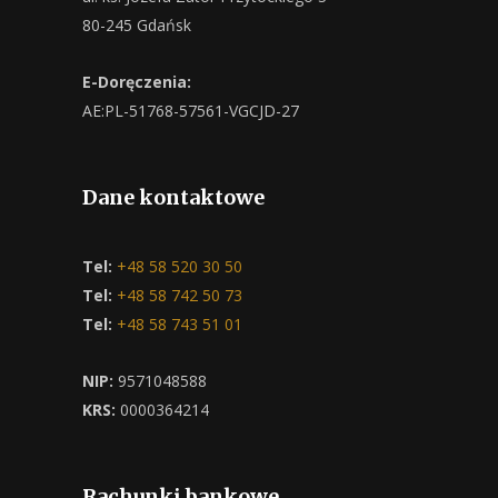
80-245 Gdańsk
E-Doręczenia:
AE:PL-51768-57561-VGCJD-27
Dane kontaktowe
Tel:
+48 58 520 30 50
Tel:
+48 58 742 50 73
Tel:
+48 58 743 51 01
NIP:
9571048588
KRS:
0000364214
Rachunki bankowe