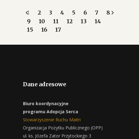
1
2
3
4
5
6
7
8
9
10
11
12
13
14
15
16
17
Dane adresowe
Biuro koordynacyjne
programu Adopcja Serca
Stowarzyszenie Ruchu Maitri
Organizacja Pożytku Publicznego (OPP)
ul. ks. Józefa Zator Przytockiego 3