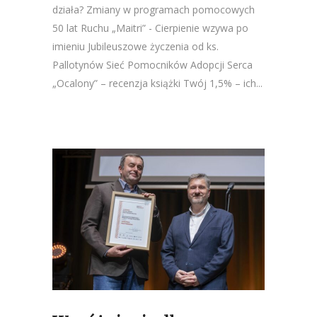
działa? Zmiany w programach pomocowych
50 lat Ruchu „Maitri” - Cierpienie wzywa po
imieniu Jubileuszowe życzenia od ks.
Pallotynów Sieć Pomocników Adopcji Serca
„Ocalony” – recenzja książki Twój 1,5% – ich...