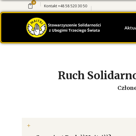
0
Kontakt
+48 58 520 30 50
Aktu
Ruch Solidarno
Człone