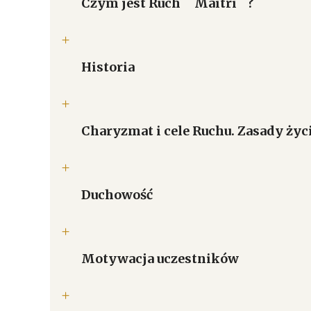
Czym jest Ruch ``Maitri``?
Historia
Charyzmat i cele Ruchu. Zasady życ
Duchowość
Motywacja uczestników