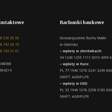
ontaktowe
Rachunki bankowe
8 520 30 50
Stowarzyszenie Ruchu Maitri
8 742 50 73
w Gdańsku
8 743 51 01
– wpłaty w złotówkach:
34 1240 1255 1111 0010 4395 
048588
– wpłaty w €uro:
364214
PL 77 1940 1076 3241 3249 00
SWIFT: AGRIPLPR
– wpłaty w USD:
PL 33 1940 1076 3258 0185 00
SWIFT: AGRIPLPR