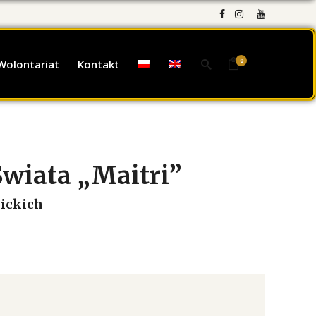
0
Wolontariat
Kontakt
Świata „Maitri”
ickich