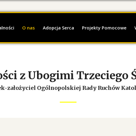
alności
O nas
Adopcja Serca
Projekty Pomocowe
ści z Ubogimi Trzeciego 
k-założyciel
Ogólnopolskiej Rady Ruchów Katol