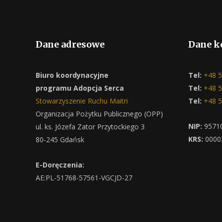
Dane adresowe
Dane k
Biuro koordynacyjne
Tel:
+48 5
programu Adopcja Serca
Tel:
+48 5
Stowarzyszenie Ruchu Maitri
Tel:
+48 5
Organizacja Pożytku Publicznego (OPP)
NIP:
9571
ul. ks. Józefa Zator Przytockiego 3
KRS:
0000
80-245 Gdańsk
E-Doręczenia:
AE:PL-51768-57561-VGCJD-27