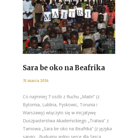
Sara be oko na Beafrika
31 marca 2014
Co najmniej 7 osób z Ruchu „Maitri” (z
Bytomia, Lublina, Pyskowic, Torunia i
Warszawy) włączyło się w inicjatywę
Duszpasterstwa Akademickiego „Tratwa” z
Tarnowa „Sara be oko na Beafrika” (z języka
sango: „Budujmy jedno serce dla Serca