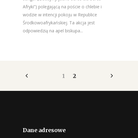
Afryki”) polegającą na poście o chlebie i
wodzie w intencji pokoju w Republice
Środkowoafrykańskiej. Ta akcja jest
odpowiedzią na apel biskupa...
1
2
Dane adresowe