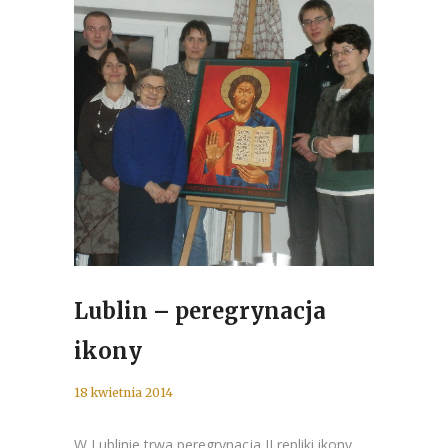
Lublin – peregrynacja
ikony
18 kwietnia 2014
W Lublinie trwa peregrynacja II repliki ikony