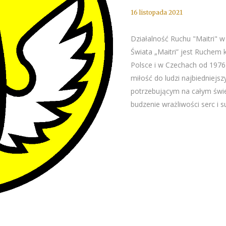
16 listopada 2021
Działalność Ruchu "Maitri" w
Świata „Maitri” jest Ruchem 
Polsce i w Czechach od 197
miłość do ludzi najbiedniejsz
potrzebującym na całym świ
budzenie wrażliwości serc i s