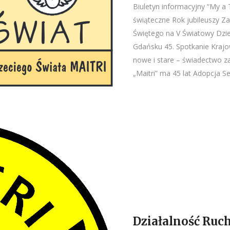
Biuletyn informacyjny “My a T
świąteczne Rok jubileuszy Z
Świętego na V Światowy Dzi
Gdańsku 45. Spotkanie Kraj
nowe i stare – świadectwo za
„Maitri” ma 45 lat Adopcja Se
Działalność Ruc