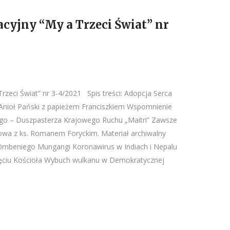
cyjny “My a Trzeci Świat” nr
Trzeci Świat” nr 3-4/2021 Spis treści: Adopcja Serca
t Anioł Pański z papieżem Franciszkiem Wspomnienie
ego – Duszpasterza Krajowego Ruchu „Maitri” Zawsze
owa z ks. Romanem Foryckim. Materiał archiwalny
 Ombeniego Mungangi Koronawirus w Indiach i Nepalu
jęciu Kościoła Wybuch wulkanu w Demokratycznej