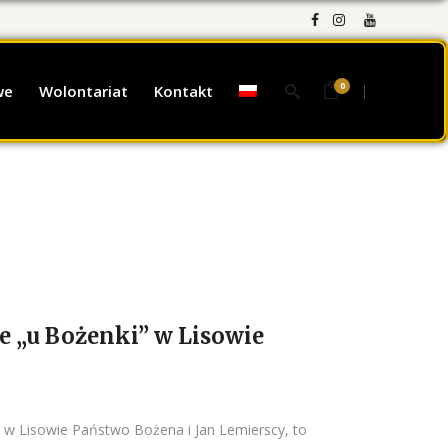
0
we
Wolontariat
Kontakt
e „u Bożenki” w Lisowie
" w Lisowie Państwo Bożena i Jan Lemierscy, to