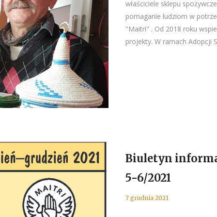
właściciele sklepu spożywczeg
pomaganie ludziom w potrzeb
"Maitri" . Od 2018 roku wsp
projekty. W ramach Adopcji 
Biuletyn informa
5-6/2021
7 grudnia 2021