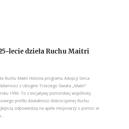
25-lecie dzieła Ruchu Maitri
eła Ruchu Maitri Historia programu Adopcji Serca
idarności z Ubogimi Trzeciego Świata „Maitri"
roku 1996. To z inicjatywy pomorskiej wspólnoty
owego profilu działalności dobroczynnej Ruchu.
ajlepszą odpowiedzią na apele misjonarzy o pomoc w
..