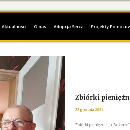
Aktualności
O nas
Adopcja Serca
Projekty Pomoco
Zbiórki pieniężn
22 grudnia 2021
Zbiórki pieniężne „u Bożenki