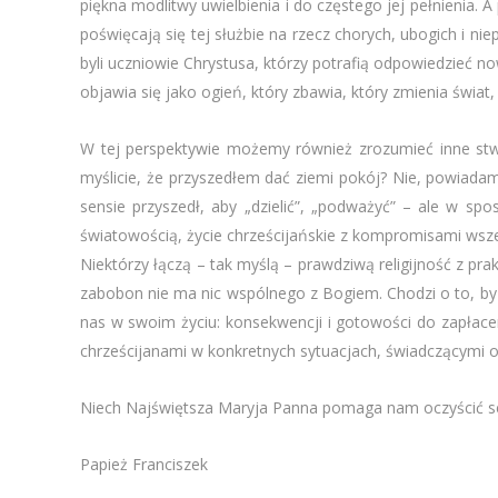
piękna modlitwy uwielbienia i do częstego jej pełnienia.
poświęcają się tej służbie na rzecz chorych, ubogich i n
byli uczniowie Chrystusa, którzy potrafią odpowiedzieć 
objawia się jako ogień, który zbawia, który zmienia świa
W tej perspektywie możemy również zrozumieć inne stwi
myślicie, że przyszedłem dać ziemi pokój? Nie, powiadam
sensie przyszedł, aby „dzielić”, „podważyć” – ale w spo
światowością, życie chrześcijańskie z kompromisami wszelk
Niektórzy łączą – tak myślą – prawdziwą religijność z prak
zabobon nie ma nic wspólnego z Bogiem. Chodzi o to, by 
nas w swoim życiu: konsekwencji i gotowości do zapłace
chrześcijanami w konkretnych sytuacjach, świadczącymi o 
Niech Najświętsza Maryja Panna pomaga nam oczyścić se
Papież Franciszek