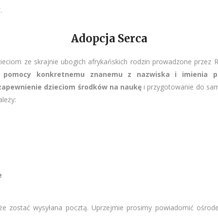
.
Adopcja Serca
ieciom ze skrajnie ubogich afrykańskich rodzin prowadzone przez 
ia pomocy konkretnemu znanemu z nazwiska i imienia p
z zapewnienie dzieciom środków na naukę
i przygotowanie do sa
leży:
e
że zostać wysyłana pocztą. Uprzejmie prosimy powiadomić ośrodek 