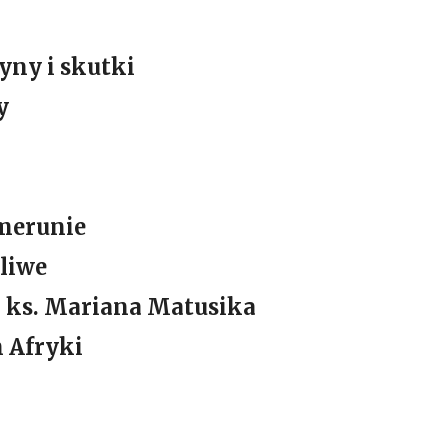
yny i skutki
y
merunie
liwe
h ks. Mariana Matusika
 Afryki