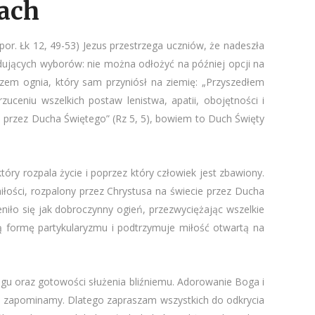
ach
(por. Łk 12, 49-53) Jezus przestrzega uczniów, że nadeszła
ydujących wyborów: nie można odłożyć na później opcji na
azem ognia, który sam przyniósł na ziemię: „Przyszedłem
uceniu wszelkich postaw lenistwa, apatii, obojętności i
ch przez Ducha Świętego” (Rz 5, 5), bowiem to Duch Święty
óry rozpala życie i poprzez który człowiek jest zbawiony.
łości, rozpalony przez Chrystusa na świecie przez Ducha
niło się jak dobroczynny ogień, przezwyciężając wszelkie
ą formę partykularyzmu i podtrzymuje miłość otwartą na
Bogu oraz gotowości służenia bliźniemu. Adorowanie Boga i
kle zapominamy. Dlatego zapraszam wszystkich do odkrycia