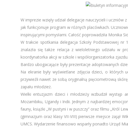
W imprezie wzięły udział delegacje nauczycieli i uczniów 
jak funkcjonuje program w różnych placówkach. Uczniowie 
inspirującymi pomysłami. Całość poprowadziła Monika Sido
W trakcie spotkania delegacja Szkoły Podstawowej nr 
znalazła się także relacja z wieloletniego udziału w p
koordynatorka akcji w szkole i współorganizatorka zjazdu
Bardzo ubogacające były prezentacje adoptowanych dzieci
Na ekranie były wyświetlane zdjęcia dzieci, o których 
przywieźli nawet ze sobą oryginalną pięciometrową skórę
zapału młodzież.
Wielki entuzjazm dzieci i młodzieży wzbudził występ 
Mozambiku, Ugandy i Indii. Jednym z najbardziej emocjon
fauny, książki „W pustyni i w puszczy” oraz filmu „Król Le
(gimnazjum oraz klasy VII-VIII) pierwsze miejsce zajął 
UMCS. Wydarzenie finansowo wsparły ponadto Urząd Miast