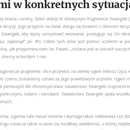
mi w konkretnych sytuacj
y bracia i siostry, dzień dobry! W dzisiejszym fragmencie Ewangelii 
a decyzji. Jego przyjście na świat zbiega się bowiem z okresem dec
z Ewangelii. Aby lepiej uzmysłowić wezwanie, posługuje się On obr
już zapłonął!” (w. 49). Celem tych słów jest pomoc uczniom w porz
 która, jak przypomina nam św. Paweł, „rozlana jest w sercach naszy
ty obecny w każdym z nas.
gorętsze pragnienie: chce przynieść na ziemię ogień miłości Ojca, kt
ęki czemu zostaniemy uznani za Jego prawdziwych uczniów. Ogień mi
d pierwszych dni chrześcijaństwa: świadectwo Ewangelii rozprzestrze
połecznymi, ludami i narodami. Świadectwo Ewangelii spala wszelk
zonych.
 ziemię, ogarnia całe nasze istnienie i wymaga także oddawania czci 
Bogu oznacza także uczenie się modlitwy uwielbienia, o której zwy