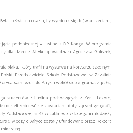
. Była to świetna okazja, by wymienić się doświadczeniami,
djęcie podopiecznej – Justine z DR Konga. W programie
cy dla dzieci z Afryki opowiedziała Agnieszka Goliszek,
a plakat, który trafił na wystawę na korytarzu szkolnym.
 Polski. Przedstawiciele Szkoły Podstawowej w Zezulinie
oryca sam jeździ do Afryki i wokół siebie gromadzi pełną
rga studentów z Lublina pochodzących z Kenii, Lesoto,
 musieli zmierzyć się z pytaniami dotyczącymi geografii,
zkoły Podstawowej nr 48 w Lublinie, a w kategorii młodzieży
nkursie wiedzy o Afryce zostały ufundowane przez Rektora
 mineralną.