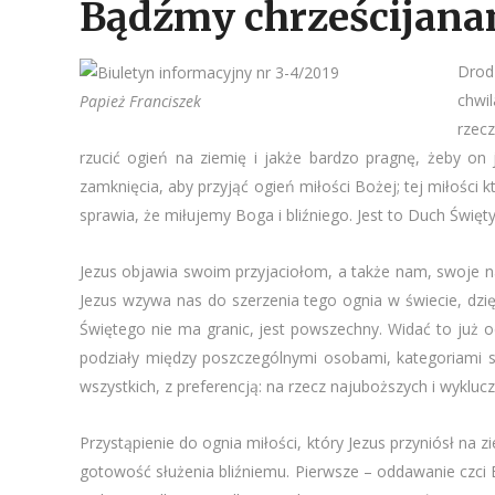
Bądźmy chrześcijana
Drodz
chwil
Papież Franciszek
rzec
rzucić ogień na ziemię i jakże bardzo pragnę, żeby on 
zamknięcia, aby przyjąć ogień miłości Bożej; tej miłości
sprawia, że miłujemy Boga i bliźniego. Jest to Duch Świę
Jezus objawia swoim przyjaciołom, a także nam, swoje naj
Jezus wzywa nas do szerzenia tego ognia w świecie, dzi
Świętego nie ma granic, jest powszechny. Widać to już o
podziały między poszczególnymi osobami, kategoriami s
wszystkich, z preferencją: na rzecz najuboższych i wykluc
Przystąpienie do ognia miłości, który Jezus przyniósł na
gotowość służenia bliźniemu. Pierwsze – oddawanie czci 