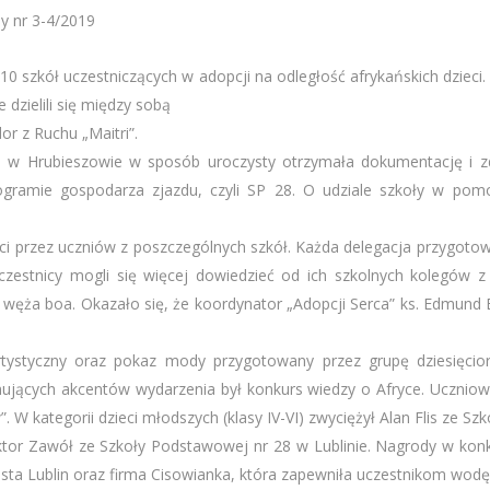
z 10 szkół uczestniczących w adopcji na odległość afrykańskich dzieci
dzielili się między sobą
r z Ruchu „Maitri”.
1 w Hrubieszowie w sposób uroczysty otrzymała dokumentację i z
rogramie gospodarza zjazdu, czyli SP 28. O udziale szkoły w pomo
.
 przez uczniów z poszczególnych szkół. Każda delegacja przygotował
uczestnicy mogli się więcej dowiedzieć od ich szkolnych kolegów z
 węża boa. Okazało się, że koordynator „Adopcji Serca” ks. Edmund B
artystyczny oraz pokaz mody przygotowany przez grupę dziesięcio
ujących akcentów wydarzenia był konkurs wiedzy o Afryce. Uczniowie
w”. W kategorii dzieci młodszych (klasy IV-VI) zwyciężył Alan Flis ze S
Wiktor Zawół ze Szkoły Podstawowej nr 28 w Lublinie. Nagrody w ko
a Lublin oraz firma Cisowianka, która zapewniła uczestnikom wodę