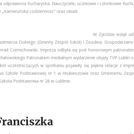
a odprawiona Eucharystia. Nauczyciele, uczniowie i członkowie Ruchu
y „Kameruńska codzienność” oraz obiad.
W Zjeździe wzięli ud
Kazimierza Dolnego (Gminny Zespół Szkół) i Zezulina. Gospodarzami 
onrad Czernichowski. Impreza odbyła się pod honorowym patronatem 
hałowskiego Patronatem medialnym wydarzenie objęły TVP Lublin or
ł uczestniczących w spotkaniu pojawiły się piękne relacje z impre
equo Szkole Podstawowej nr 1 w Hrubieszowie oraz Gminnemu Zespoł
Szkoła Podstawowa nr 28 w Lublinie.
Franciszka