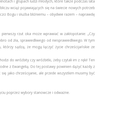
lnotach i grupach ludzi młodych, które także podczas lata
obliczu wciąż pojawiających się na świecie nowych potrzeb
 czci Bogu i służba bliźniemu – obydwie razem – naprawdę
a pierwszy rzut oka może wprawiać w zakłopotanie: „Czy
dobro od zła, sprawiedliwego od niesprawiedliwego. W tym
h, którzy sądzą, że mogą łączyć życie chrześcijańskie ze
odzi do wróżbity czy wróżbitki, żeby czytali im z ręki! Ten
godne z Ewangelią. Do tej postawy powinien dążyć każdy z
się jako chrześcijanie, ale przede wszystkim musimy być
yciu poprzez wybory stanowcze i odważne.