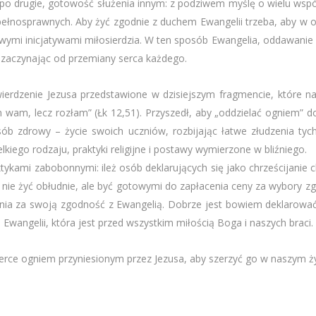
 A po drugie, gotowość służenia innym: z podziwem myślę o wielu wspó
iepełnosprawnych. Aby żyć zgodnie z duchem Ewangelii trzeba, aby w 
nowymi inicjatywami miłosierdzia. W ten sposób Ewangelia, oddawanie
t, zaczynając od przemiany serca każdego.
erdzenie Jezusa przedstawione w dzisiejszym fragmencie, które n
 wam, lecz rozłam” (Łk 12,51). Przyszedł, aby „oddzielać ogniem” 
sób zdrowy – życie swoich uczniów, rozbijając łatwe złudzenia tyc
iego rodzaju, praktyki religijne i postawy wymierzone w bliźniego.
tykami zabobonnymi: ileż osób deklarujących się jako chrześcijanie ch
nie żyć obłudnie, ale być gotowymi do zapłacenia ceny za wybory z
nia za swoją zgodność z Ewangelią. Dobrze jest bowiem deklarować 
Ewangelii, która jest przed wszystkim miłością Boga i naszych braci.
rce ogniem przyniesionym przez Jezusa, aby szerzyć go w naszym ż