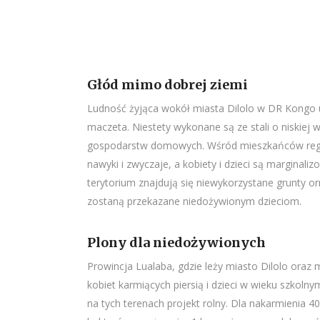
Głód mimo dobrej ziemi
Ludność żyjąca wokół miasta Dilolo w DR Kongo ut
maczeta. Niestety wykonane są ze stali o niskiej w
gospodarstw domowych. Wśród mieszkańców region
nawyki i zwyczaje, a kobiety i dzieci są marginali
terytorium znajdują się niewykorzystane grunty or
zostaną przekazane niedożywionym dzieciom.
Plony dla niedożywionych
Prowincja Lualaba, gdzie leży miasto Dilolo oraz
kobiet karmiących piersią i dzieci w wieku szkol
na tych terenach projekt rolny. Dla nakarmienia 4