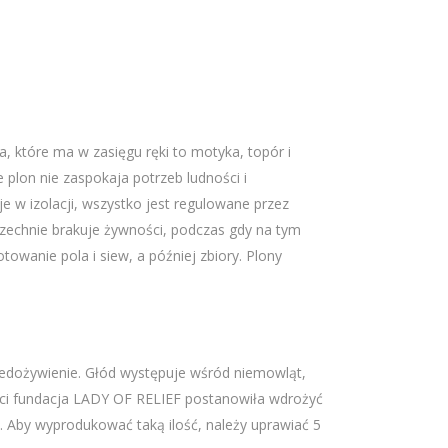
, które ma w zasięgu ręki to motyka, topór i
 plon nie zaspokaja potrzeb ludności i
w izolacji, wszystko jest regulowane przez
wszechnie brakuje żywności, podczas gdy na tym
owanie pola i siew, a później zbiory. Plony
niedożywienie. Głód występuje wśród niemowląt,
ości fundacja LADY OF RELIEF postanowiła wdrożyć
). Aby wyprodukować taką ilość, należy uprawiać 5