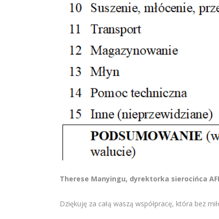
Therese Manyingu, dyrektorka sierocińca AFE
Dziękuję za całą waszą współpracę, która bez miło