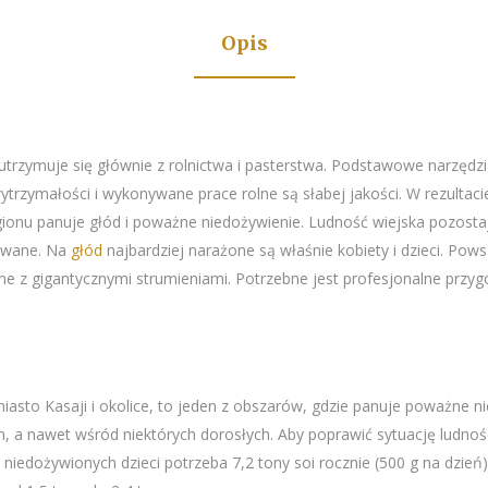
Opis
rzymuje się głównie z rolnictwa i pasterstwa. Podstawowe narzędzia
ytrzymałości i wykonywane prace rolne są słabej jakości. W rezultacie
u panuje głód i poważne niedożywienie. Ludność wiejska pozostaje 
zowane. Na
głód
najbardziej narażone są właśnie kobiety i dzieci. Po
ne z gigantycznymi strumieniami. Potrzebne jest profesjonalne przygot
 miasto Kasaji i okolice, to jeden z obszarów, gdzie panuje poważne 
nym, a nawet wśród niektórych dorosłych. Aby poprawić sytuację ludn
0 niedożywionych dzieci potrzeba 7,2 tony soi rocznie (500 g na dzień