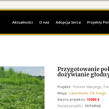
Aktualności
O nas
Adopcja Serca
Projekty P
Przygotowanie pol
dożywianie głodny
Projekt:
Therese Manyingu, Para
Misja:
Lubumbashi, DR Kongo
Kwota projektu:
15060 €
Nazwa projektu:
16/PARAK