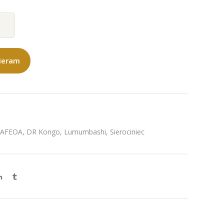
ieram
 AFEOA
,
DR Kongo
,
Lumumbashi
,
Sierociniec