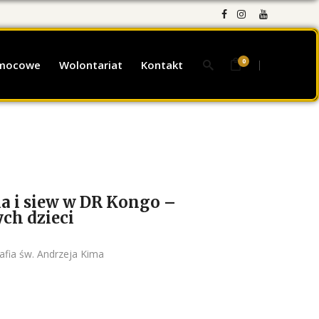
0
omocowe
Wolontariat
Kontakt
a i siew w DR Kongo –
ch dzieci
fia św. Andrzeja Kima