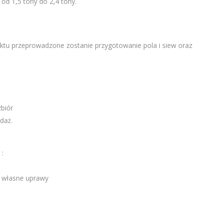
d 1,5 tony do 2,4 tony.
ektu przeprowadzone zostanie przygotowanie pola i siew oraz
zbiór
daż.
 :
a własne uprawy