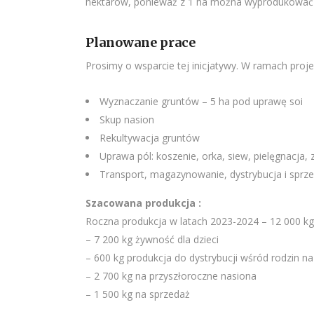
hektarów, ponieważ z 1 ha można wyprodukować o
Planowane prace
Prosimy o wsparcie tej inicjatywy. W ramach proj
Wyznaczanie gruntów – 5 ha pod uprawę soi
Skup nasion
Rekultywacja gruntów
Uprawa pól: koszenie, orka, siew, pielęgnacja, 
Transport, magazynowanie, dystrybucja i sprze
Szacowana produkcja :
Roczna produkcja w latach 2023-2024 – 12 000 kg
– 7 200 kg żywność dla dzieci
– 600 kg produkcja do dystrybucji wśród rodzin n
– 2 700 kg na przyszłoroczne nasiona
– 1 500 kg na sprzedaż