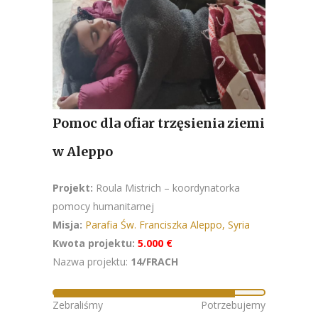
Pomoc dla ofiar trzęsienia ziemi
w Aleppo
Projekt:
Roula Mistrich – koordynatorka
pomocy humanitarnej
Misja:
Parafia Św. Franciszka Aleppo, Syria
Kwota projektu:
5.000 €
Nazwa projektu:
14/FRACH
Zebraliśmy
Potrzebujemy