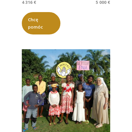
4 316 €
5 000 €
Chcę
pomóc