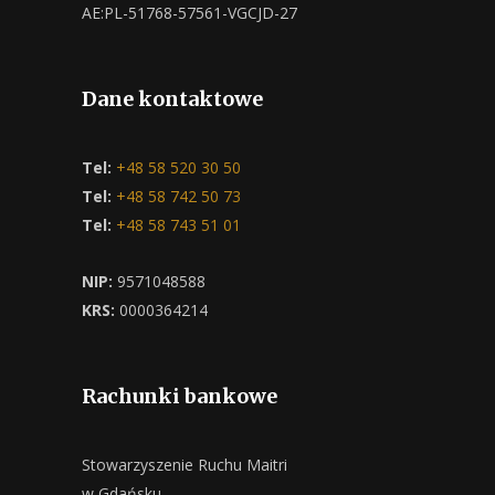
AE:PL-51768-57561-VGCJD-27
Dane kontaktowe
Tel:
+48 58 520 30 50
Tel:
+48 58 742 50 73
Tel:
+48 58 743 51 01
NIP:
9571048588
KRS:
0000364214
Rachunki bankowe
Stowarzyszenie Ruchu Maitri
w Gdańsku