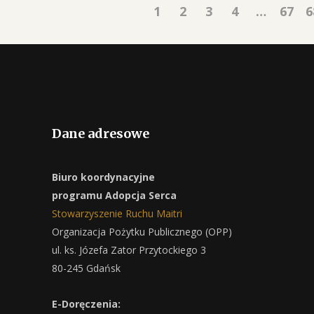
1
2
3
4
…
67
6
Dane adresowe
Biuro koordynacyjne
programu Adopcja Serca
Stowarzyszenie Ruchu Maitri
Organizacja Pożytku Publicznego (OPP)
ul. ks. Józefa Zator Przytockiego 3
80-245 Gdańsk
E-Doręczenia: