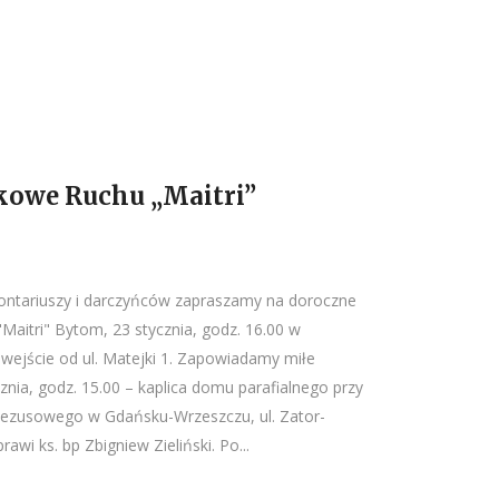
kowe Ruchu „Maitri”
ontariuszy i darczyńców zapraszamy na doroczne
aitri" Bytom, 23 stycznia, godz. 16.00 w
, wejście od ul. Matejki 1. Zapowiadamy miłe
cznia, godz. 15.00 – kaplica domu parafialnego przy
 Jezusowego w Gdańsku-Wrzeszczu, ul. Zator-
awi ks. bp Zbigniew Zieliński. Po...