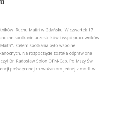
ku
stników Ruchu Maitri w Gdańsku. W czwartek 17
kanocne spotkanie uczestników i współpracowników
Maitri". Celem spotkania było wspólne
kanocnych. Na rozpoczęcie została odprawiona
niczył Br. Radosław Solon OFM-Cap. Po Mszy Św.
erencji poświęconej rozważaniom jednej z modlitw