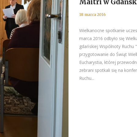
Maitri w Gdańs
18 marca 2016
Wielkanocne spotkanie ucze
marca 2016 odbyło się Wiel
gdańskiej Wspólnoty Ruchu "
przygotowanie do Świąt Wiel
Eucharystia, której przewod
zebrani spotkali się na konf
Ruchu...