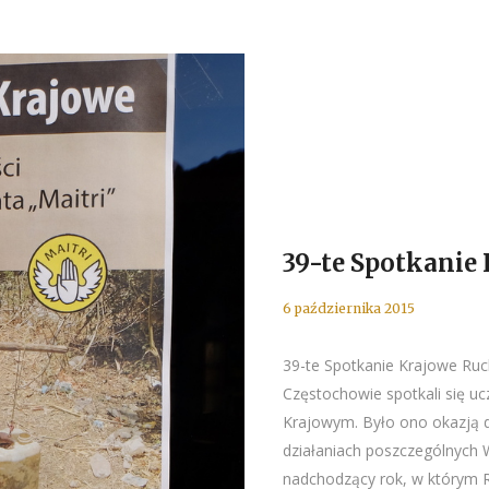
39-te Spotkanie
6 października 2015
39-te Spotkanie Krajowe Ruch
Częstochowie spotkali się u
Krajowym. Było ono okazją d
działaniach poszczególnych 
nadchodzący rok, w którym Ru