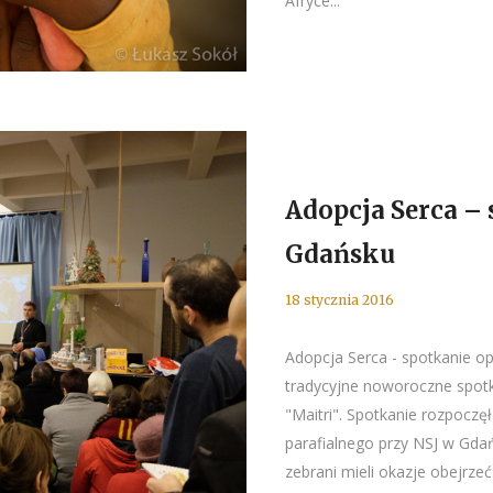
Afryce...
Adopcja Serca –
Gdańsku
18 stycznia 2016
Adopcja Serca - spotkanie o
tradycyjne noworoczne spot
"Maitri". Spotkanie rozpoczę
parafialnego przy NSJ w Gdańs
zebrani mieli okazje obejrz