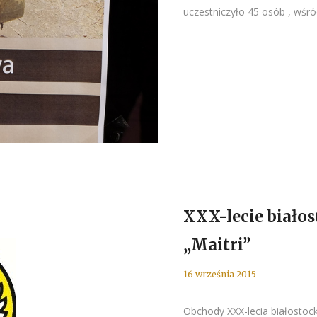
uczestniczyło 45 osób , wśród
XXX-lecie biało
„Maitri”
16 września 2015
Obchody XXX-lecia białostoc