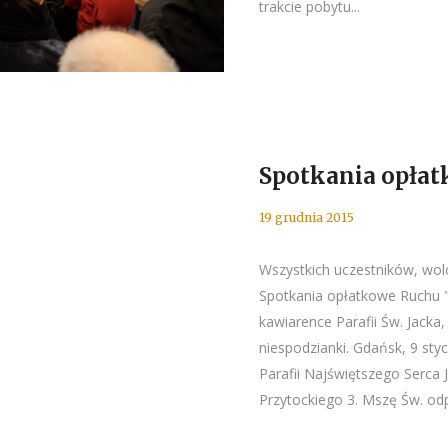
trakcie pobytu...
Spotkania opłat
19 grudnia 2015
Wszystkich uczestników, wol
Spotkania opłatkowe Ruchu "M
kawiarence Parafii Św. Jacka
niespodzianki. Gdańsk, 9 sty
Parafii Najświętszego Serca
Przytockiego 3. Mszę Św. odpr