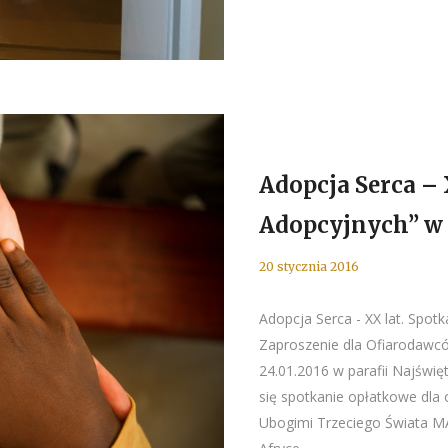
Adopcja Serca – 
Adopcyjnych” w
20 stycznia 2016
Adopcja Serca - XX lat. Spot
Zaproszenie dla Ofiarodawcó
24.01.2016 w parafii Najświę
się spotkanie opłatkowe dla
Ubogimi Trzeciego Świata MA