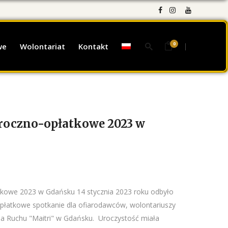
0
we
Wolontariat
Kontakt
roczno-opłatkowe 2023 w
kowe 2023 w Gdańsku 14 stycznia 2023 roku odbyło
płatkowe spotkanie dla ofiarodawców, wolontariuszy
a Ruchu "Maitri" w Gdańsku. Uroczystość miała