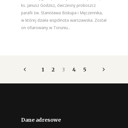
ks. Janusz Godzisz, ówczesny proboszcz
parafii św. Stanisława Biskupa i Męczennika,
w której działa wspólnota warszawska. Został
on ofiarowany w Toruniu...
1
2
3
4
5
Dane adresowe