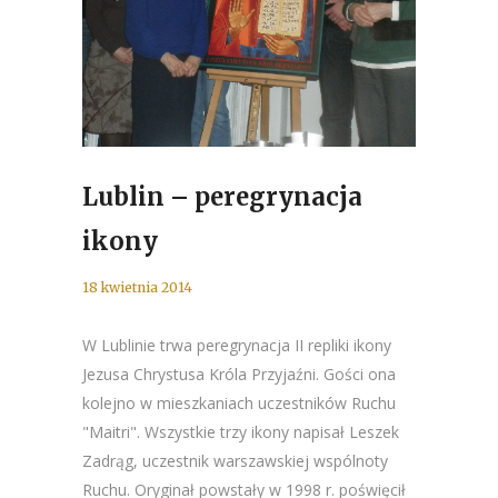
Lublin – peregrynacja
ikony
18 kwietnia 2014
W Lublinie trwa peregrynacja II repliki ikony
Jezusa Chrystusa Króla Przyjaźni. Gości ona
kolejno w mieszkaniach uczestników Ruchu
"Maitri". Wszystkie trzy ikony napisał Leszek
Zadrąg, uczestnik warszawskiej wspólnoty
Ruchu. Oryginał powstały w 1998 r. poświęcił