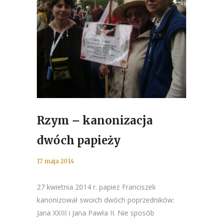
Rzym – kanonizacja
dwóch papieży
17 maja 2014
27 kwietnia 2014 r. papież Franciszek
kanonizował swoich dwóch poprzedników:
Jana XXIII i Jana Pawła II. Nie sposób