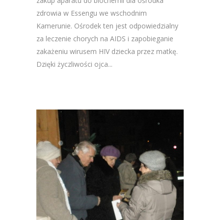
zakup aparatu do biochemii dla ośrodka
zdrowia w Essengu we wschodnim
Kamerunie. Ośrodek ten jest odpowiedzialny
za leczenie chorych na AIDS i zapobieganie
zakażeniu wirusem HIV dziecka przez matkę.
Dzięki życzliwości ojca...