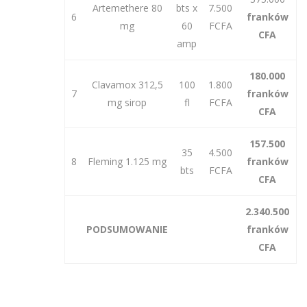
Artemethere 80
bts x
7.500
6
franków
mg
60
FCFA
CFA
amp
180.000
Clavamox 312,5
100
1.800
7
franków
mg sirop
fl
FCFA
CFA
157.500
35
4.500
8
Fleming 1.125 mg
franków
bts
FCFA
CFA
2.340.500
PODSUMOWANIE
franków
CFA