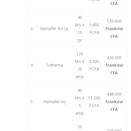
CFA
40
136.000
bts x
3.400
3
Hemafer fol cp.
franków
10
FCFA
CFA
cp.
120
420.000
bts x
3.500
4
Tothema
franków
20
FCFA
CFA
amp
40
448.000
bts x
11.200
5
Hemafer inj
franków
5
FCFA
CFA
amp
50
375.000