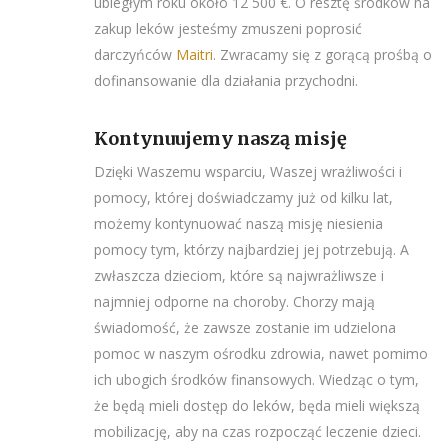
ubiegłym roku około 12 500 €. O resztę środków na
zakup leków jesteśmy zmuszeni poprosić
darczyńców
Maitri
. Zwracamy się z gorącą prośbą o
dofinansowanie dla działania przychodni.
Kontynuujemy naszą misję
Dzięki Waszemu wsparciu, Waszej wrażliwości i
pomocy, której doświadczamy już od kilku lat,
możemy kontynuować naszą misję niesienia
pomocy tym, którzy najbardziej jej potrzebują. A
zwłaszcza dzieciom, które są najwrażliwsze i
najmniej odporne na choroby. Chorzy mają
świadomość, że zawsze zostanie im udzielona
pomoc w naszym ośrodku zdrowia, nawet pomimo
ich ubogich środków finansowych. Wiedząc o tym,
że będą mieli dostęp do leków, będa mieli większą
mobilizację, aby na czas rozpocząć leczenie dzieci.