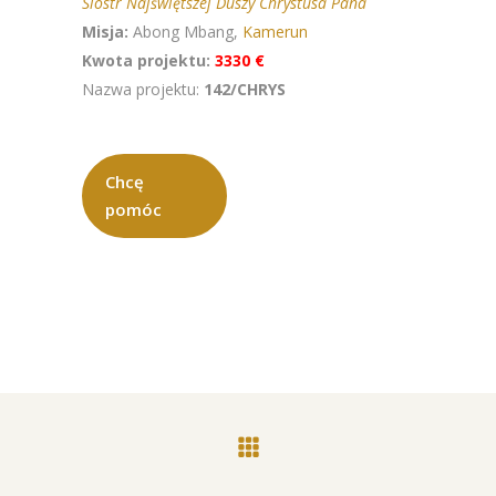
Sióstr Najświętszej Duszy Chrystusa Pana
Misja:
Abong Mbang,
Kamerun
Kwota projektu:
3330 €
Nazwa projektu:
142/CHRYS
Chcę
pomóc