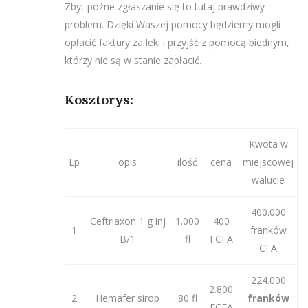
Zbyt późne zgłaszanie się to tutaj prawdziwy
problem. Dzięki Waszej pomocy będziemy mogli
opłacić faktury za leki i przyjść z pomocą biednym,
którzy nie są w stanie zapłacić…
Kosztorys:
Kwota w
Lp
opis
ilość
cena
miejscowej
walucie
400.000
Ceftriaxon 1 g inj
1.000
400
1
franków
B/1
fl
FCFA
CFA
224.000
2.800
2
Hemafer sirop
80 fl
franków
FCFA