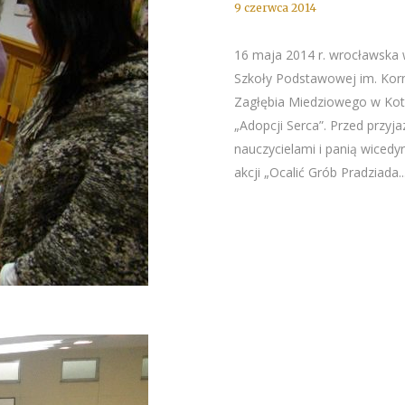
9 czerwca 2014
16 maja 2014 r. wrocławska 
Szkoły Podstawowej im. Kor
Zagłębia Miedziowego w Kotl
„Adopcji Serca”. Przed przyj
nauczycielami i panią wicedy
akcji „Ocalić Grób Pradziada..