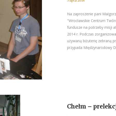
3 lipca 2014
Na zaproszenie pani Małgorz
"Wrocławskie Centrum Twórc
fundusze na potrzeby misji a
2014 r. Podczas zorganizowa
używaną biżuterię zebraną pr
przypada Międzynarodowy Dzi
Chełm – prelekcj