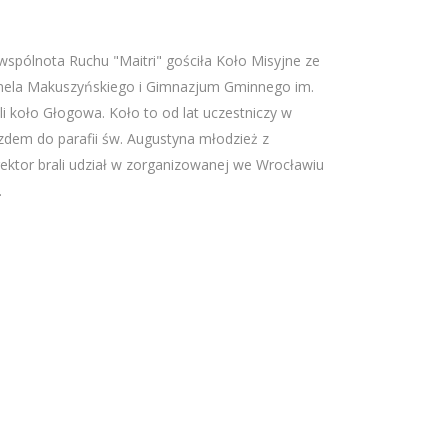
wspólnota Ruchu "Maitri" gościła Koło Misyjne ze
nela Makuszyńskiego i Gimnazjum Gminnego im.
i koło Głogowa. Koło to od lat uczestniczy w
azdem do parafii św. Augustyna młodzież z
rektor brali udział w zorganizowanej we Wrocławiu
.