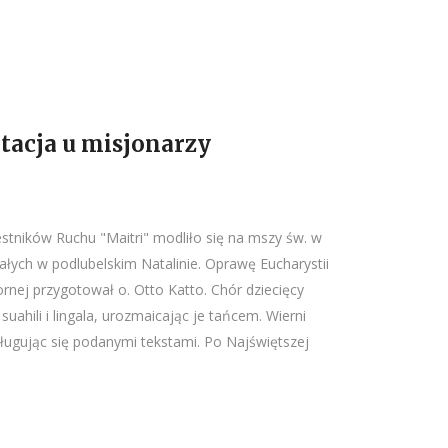
tacja u misjonarzy
estników Ruchu "Maitri" modliło się na mszy św. w
ałych w podlubelskim Natalinie. Oprawę Eucharystii
ornej przygotował o. Otto Katto. Chór dziecięcy
uahili i lingala, urozmaicając je tańcem. Wierni
sługując się podanymi tekstami. Po Najświętszej