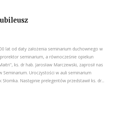
ubileusz
00 lat od daty założenia seminarium duchownego w
ja prorektor seminarium, a równocześnie opiekun
aitri", ks. dr hab. Jarosław Marczewski, zaprosił nas
 Seminarium. Uroczystości w auli seminarium
k Słomka. Następnie prelegentów przedstawił ks. dr...