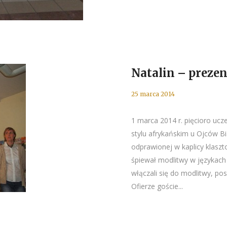
Natalin – prezen
25 marca 2014
1 marca 2014 r. pięcioro ucz
stylu afrykańskim u Ojców Bi
odprawionej w kaplicy klaszt
śpiewał modlitwy w językach s
włączali się do modlitwy, po
Ofierze goście...