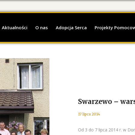
Aktualności
O nas
Adopcja Serca
Projekty Pomoco
Swarzewo – wars
17 lipca 2014
Od 3 do 7 lipca 2014 r. w D