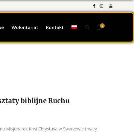
0
we
Wolontariat
Kontakt
ztaty biblijne Ruchu
omu Misjonarek Krwi Chrystusa w Swarzewie trwały