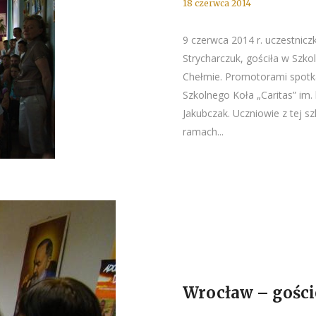
18 czerwca 2014
9 czerwca 2014 r. uczestnicz
Strycharczuk, gościła w Szko
Chełmie. Promotorami spotka
Szkolnego Koła „Caritas” im. 
Jakubczak. Uczniowie z tej s
ramach...
Wrocław – goście