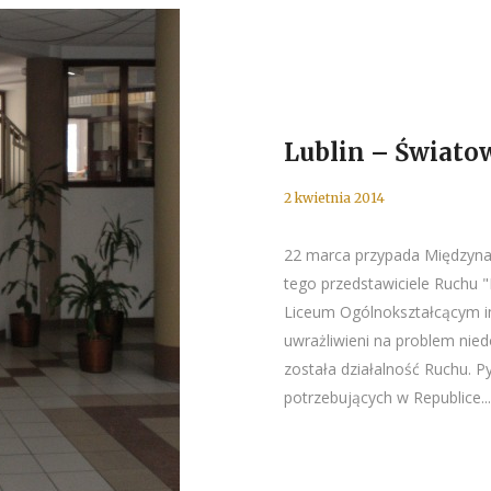
Lublin – Świato
2 kwietnia 2014
22 marca przypada Międzyna
tego przedstawiciele Ruchu "
Liceum Ogólnokształcącym im
uwrażliwieni na problem nie
została działalność Ruchu. P
potrzebujących w Republice...