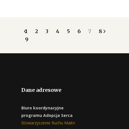
1
2
3
4
5
6
7
8
9
Dane adresowe
Biuro koordynacyjne
programu Adopcja Serca
Stowarzyszenie Ruchu Maitri