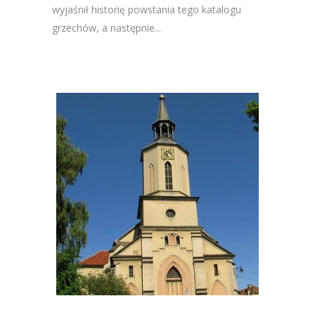
wyjaśnił historię powstania tego katalogu
grzechów, a następnie...