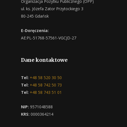
Organizacja Pożytku Publicznego (OPP)
ul. ks. Józefa Zator Przytockiego 3
80-245 Gdańsk
E-Doręczenia:
AE:PL-51768-57561-VGCJD-27
Dane kontaktowe
Tel:
+48 58 520 30 50
Tel:
+48 58 742 50 73
Tel:
+48 58 743 51 01
NIP:
9571048588
KRS:
0000364214