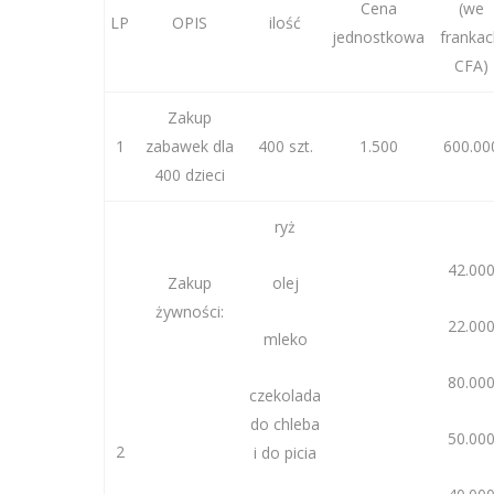
Cena
(we
LP
OPIS
ilość
jednostkowa
frankac
CFA)
Zakup
1
zabawek dla
400 szt.
1.500
600.00
400 dzieci
ryż
42.00
Zakup
olej
żywności:
22.00
mleko
80.00
czekolada
do chleba
50.00
2
i do picia