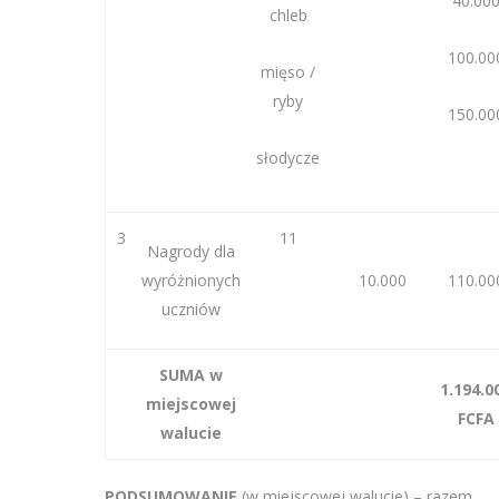
40.00
chleb
100.00
mięso /
ryby
150.00
słodycze
3
11
Nagrody dla
wyróżnionych
10.000
110.00
uczniów
SUMA w
1.194.0
miejscowej
FCFA
walucie
PODSUMOWANIE
(w miejscowej walucie) – razem