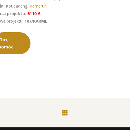
ja:
Koudadeng,
Kamerun
ta projektu:
6110 €
wa projektu:
107/KARML
Chcę
pomóc