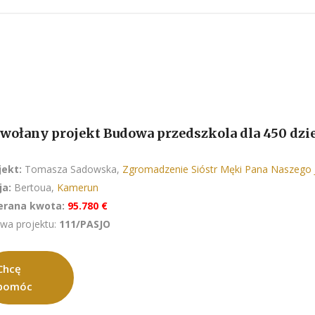
wołany projekt Budowa przedszkola dla 450 dzie
jekt:
Tomasza Sadowska,
Zgromadzenie Sióstr Męki Pana Naszego 
ja:
Bertoua,
Kamerun
erana kwota:
95.780 €
wa projektu:
111/PASJO
Chcę
pomóc