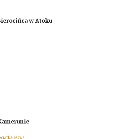
sierocińca w Atoku
 Kamerunie
ciątka Jezus