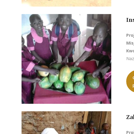
In
Pro
Mis
Kwo
Naz
Za
Pro