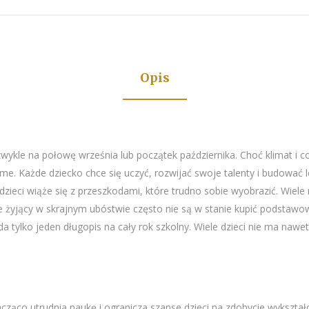
Opis
kle na połowę września lub początek października. Choć klimat i co
me. Każde dziecko chce się uczyć, rozwijać swoje talenty i budować 
dzieci wiąże się z przeszkodami, które trudno sobie wyobrazić. Wiel
ce żyjący w skrajnym ubóstwie często nie są w stanie kupić podstawo
a tylko jeden długopis na cały rok szkolny. Wiele dzieci nie ma nawet 
co utrudnia naukę i ogranicza szanse dzieci na zdobycie wykształce