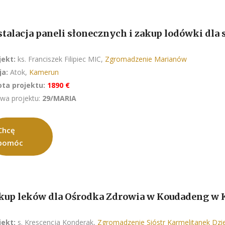
stalacja paneli słonecznych i zakup lodówki dla 
jekt:
ks. Franciszek Filipiec MIC,
Zgromadzenie Marianów
ja:
Atok,
Kamerun
ta projektu:
1890 €
wa projektu:
29/MARIA
Chcę
pomóc
kup leków dla Ośrodka Zdrowia w Koudadeng w
jekt:
s. Krescencja Konderak,
Zgromadzenie Sióstr Karmelitanek Dzie