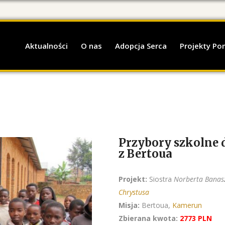
Aktualności
O nas
Adopcja Serca
Projekty P
Przybory szkolne d
z Bertoua
Projekt:
Siostra
Norberta Banas
Chrystusa
Misja:
Bertoua,
Kamerun
Zbierana kwota:
2773 PLN