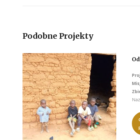
Podobne Projekty
Od
Pro
Mis
Zbi
Naz