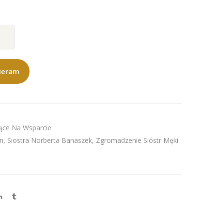
ieram
jące Na Wsparcie
n
,
Siostra Norberta Banaszek
,
Zgromadzenie Sióstr Męki