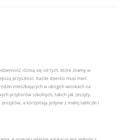
dzienność różnią się od tych, które znamy w
lepszą przyszłość. Każde dziecko musi mieć
e rodzin mieszkających w ubogich wioskach na
wych przyborów szkolnych, takich jak zeszyty,
zeszytów, a korzystają jedynie z małej tabliczki i
nia. A przecież właśnie edukacja jest jednym z