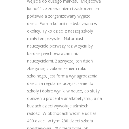
wejście do dużego marketu. Miejscowa
ludność ze zdziwieniem i zaskoczeniem
podziwiała zorganizowany wyjazd
dzieci. Forma kolonii nie była znana w
okolicy. Tylko dzieci z naszej szkoły
miały ten przywilej. Natomiast
nauczyciele pierwszy raz w życiu byli
bardziej wychowawcami niż
nauczycielami. Zazwyczaj ten dzień
zbiega się z zakończeniem roku
szkolnego, jest formą wynagrodzenia
dzieci za regularne uczęszczanie do
szkoły i dobre wyniki w nauce, co służy
obniżeniu procenta analfabetyzmu, a na
buziach dzieci wywołuje uśmiech
radości. W obchodach weźmie udział
400 dzieci, w tym: 280 dzieci szkoła
podstawowa, 70 przedszkole, 50