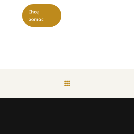
Chcę
pomóc