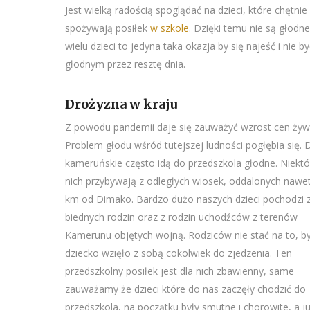
Jest wielką radością spoglądać na dzieci, które chętnie
spożywają posiłek
w szkole
. Dzięki temu nie są głodne
wielu dzieci to jedyna taka okazja by się najeść i nie by
głodnym przez resztę dnia.
Drożyzna w kraju
Z powodu pandemii daje się zauważyć wzrost cen żyw
Problem głodu wśród tutejszej ludności pogłębia się. D
kameruńskie często idą do przedszkola głodne. Niektó
nich przybywają z odległych wiosek, oddalonych nawe
km od Dimako. Bardzo dużo naszych dzieci pochodzi 
biednych rodzin oraz z rodzin uchodźców z terenów
Kamerunu objętych wojną. Rodziców nie stać na to, b
dziecko wzięło z sobą cokolwiek do zjedzenia. Ten
przedszkolny posiłek jest dla nich zbawienny, same
zauważamy że dzieci które do nas zaczęły chodzić do
przedszkola, na początku były smutne i chorowite, a j