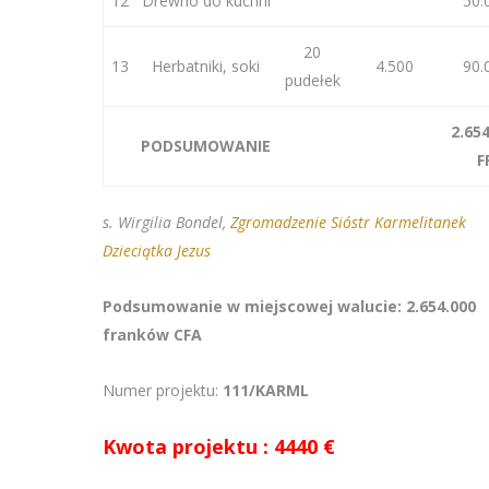
12
Drewno do kuchni
50.
20
13
Herbatniki, soki
4.500
90.
pudełek
2.65
PODSUMOWANIE
F
s. Wirgilia Bondel,
Zgromadzenie Sióstr Karmelitanek
Dzieciątka Jezus
Podsumowanie w miejscowej walucie: 2.654.000
franków CFA
Numer projektu:
111/KARML
Kwota projektu : 4440 €