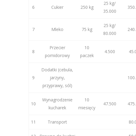
25 kg/
6
Cukier
250 kg
350
35.000
25 kg/
7
Mleko
75 kg
240
80.000
Przecier
10
8
4.500
45.
pomidorowy
paczek
Dodatki (cebula,
9
jarzyny,
100
przyprawy, sól)
Wynagrodzenie
10
10
47.500
475
kucharek
miesięcy
11
Transport
80.