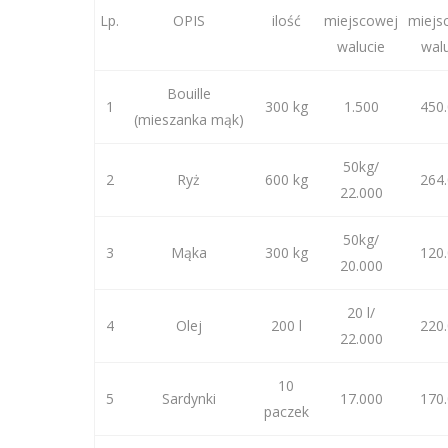
Lp.
OPIS
ilość
miejscowej
miejs
walucie
wal
Bouille
1
300 kg
1.500
450
(mieszanka mąk)
50kg/
2
Ryż
600 kg
264
22.000
50kg/
3
Mąka
300 kg
120
20.000
20 l/
4
Olej
200 l
220
22.000
10
5
Sardynki
17.000
170
paczek