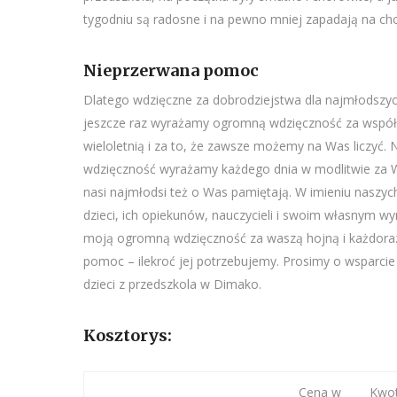
tygodniu są radosne i na pewno mniej zapadają na ch
Nieprzerwana pomoc
Dlatego wdzięczne za dobrodziejstwa dla najmłodszyc
jeszcze raz wyrażamy ogromną wdzięczność za współ
wieloletnią i za to, że zawsze możemy na Was liczyć. 
wdzięczność wyrażamy każdego dnia w modlitwie za W
nasi najmłodsi też o Was pamiętają. W imieniu naszyc
dzieci, ich opiekunów, nauczycieli i swoim własnym w
moją ogromną wdzięczność za waszą hojną i każdor
pomoc – ilekroć jej potrzebujemy. Prosimy o wsparcie
dzieci z przedszkola w Dimako.
Kosztorys:
Cena w
Kwo