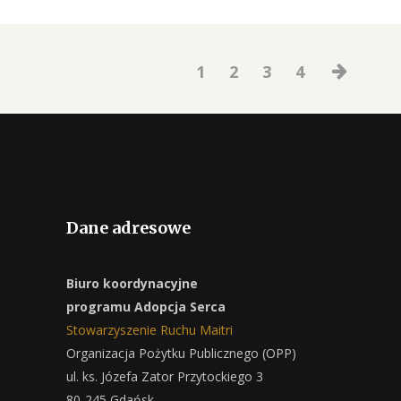
1
2
3
4
Dane adresowe
Biuro koordynacyjne
programu Adopcja Serca
Stowarzyszenie Ruchu Maitri
Organizacja Pożytku Publicznego (OPP)
ul. ks. Józefa Zator Przytockiego 3
80-245 Gdańsk