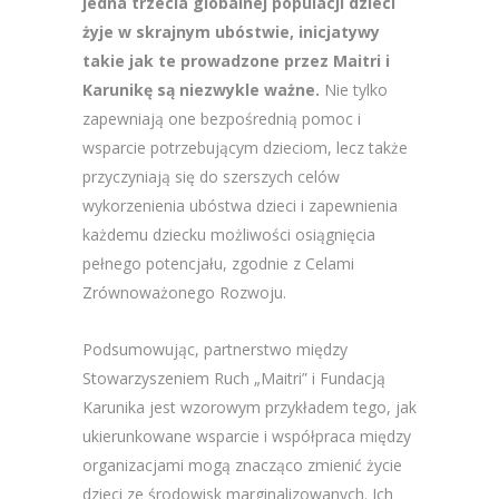
jedna trzecia globalnej populacji dzieci
żyje w skrajnym ubóstwie, inicjatywy
takie jak te prowadzone przez Maitri i
Karunikę są niezwykle ważne​​.
Nie tylko
zapewniają one bezpośrednią pomoc i
wsparcie potrzebującym dzieciom, lecz także
przyczyniają się do szerszych celów
wykorzenienia ubóstwa dzieci i zapewnienia
każdemu dziecku możliwości osiągnięcia
pełnego potencjału, zgodnie z Celami
Zrównoważonego Rozwoju​​.
Podsumowując, partnerstwo między
Stowarzyszeniem Ruch „Maitri” i Fundacją
Karunika jest wzorowym przykładem tego, jak
ukierunkowane wsparcie i współpraca między
organizacjami mogą znacząco zmienić życie
dzieci ze środowisk marginalizowanych. Ich