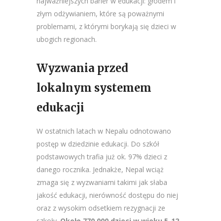
najważniejszych barier w edukacji: głodem i
złym odżywianiem, które są poważnymi
problemami, z którymi borykają się dzieci w
ubogich regionach​​.
Wyzwania przed
lokalnym systemem
edukacji
W ostatnich latach w Nepalu odnotowano
postęp w dziedzinie edukacji. Do szkół
podstawowych trafia już ok. 97% dzieci z
danego rocznika. Jednakże, Nepal wciąż
zmaga się z wyzwaniami takimi jak słaba
jakość edukacji, nierówność dostępu do niej
oraz z wysokim odsetkiem rezygnacji ze
szkoły.
Około 770,000 dzieci w wieku 5-12