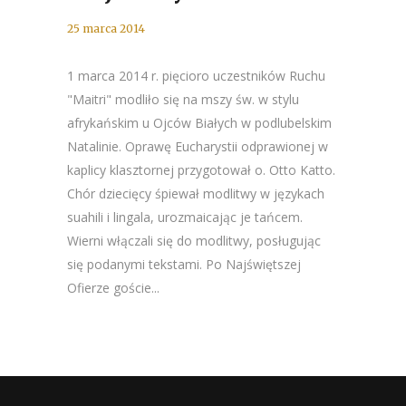
25 marca 2014
1 marca 2014 r. pięcioro uczestników Ruchu
"Maitri" modliło się na mszy św. w stylu
afrykańskim u Ojców Białych w podlubelskim
Natalinie. Oprawę Eucharystii odprawionej w
kaplicy klasztornej przygotował o. Otto Katto.
Chór dziecięcy śpiewał modlitwy w językach
suahili i lingala, urozmaicając je tańcem.
Wierni włączali się do modlitwy, posługując
się podanymi tekstami. Po Najświętszej
Ofierze goście...