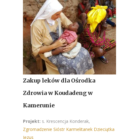
Zakup leków dla Ośrodka
Zdrowia w Koudadeng w
Kamerunie
Projekt:
s. Krescencja Konderak,
Zgromadzenie Sióstr Karmelitanek Dzieciątka
Jezus