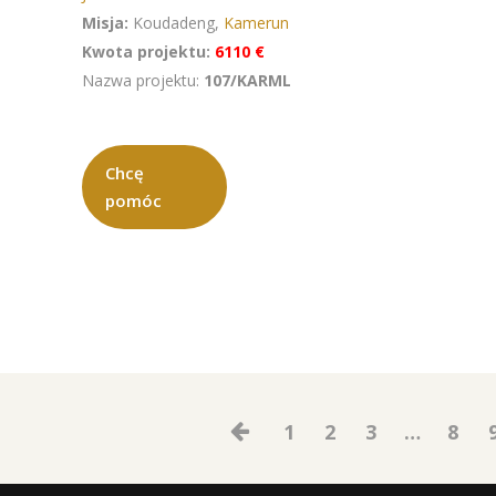
Misja:
Koudadeng,
Kamerun
Kwota projektu:
6110 €
Nazwa projektu:
107/KARML
Chcę
pomóc
1
2
3
…
8