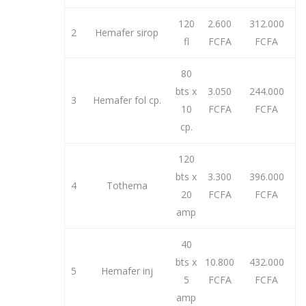
120
2.600
312.000
2
Hemafer sirop
fl
FCFA
FCFA
80
bts x
3.050
244.000
3
Hemafer fol cp.
10
FCFA
FCFA
cp.
120
bts x
3.300
396.000
4
Tothema
20
FCFA
FCFA
amp
40
bts x
10.800
432.000
5
Hemafer inj
5
FCFA
FCFA
amp