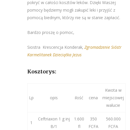
pokryć w całości kosztów leków. Dzięki Waszej
pomocy będziemy mogli zakupić leki i przyjść z
pomocą biednym, którzy nie są w stanie zapłacić.
Bardzo proszę o pomoc,
Siostra Krescencja Konderak
,
Zgromadzenie Sióstr
Karmelitanek Dzieciątka Jezus
Kosztorys:
Kwota w
Lp
opis
ilość
cena
miejscowej
walucie
Ceftriaxon 1 g inj
1.600
350
560.000
1
B/1
fl
FCFA
FCFA