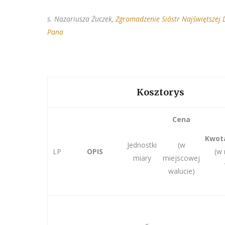
s. Nazariusza Żuczek,
Zgromadzenie Sióstr Najświętszej 
Pana
Kosztorys
Cena
K
Jednostki
(w
LP
OPIS
(w 
miary
miejscowej
walucie)