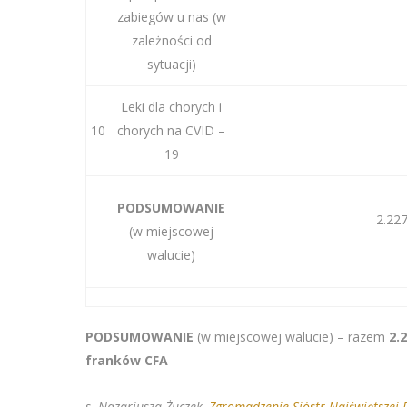
zabiegów u nas (w
zależności od
sytuacji)
Leki dla chorych i
10
chorych na CVID –
19
PODSUMOWANIE
2.22
(w miejscowej
walucie)
PODSUMOWANIE
(w miejscowej walucie) – razem
2.
franków CFA
s. Nazariusza Żuczek,
Zgromadzenie Sióstr Najświętszej 