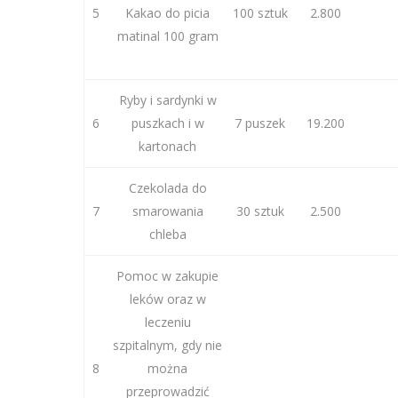
5
Kakao do picia
100 sztuk
2.800
matinal 100 gram
Ryby i sardynki w
6
puszkach i w
7 puszek
19.200
kartonach
Czekolada do
7
smarowania
30 sztuk
2.500
chleba
Pomoc w zakupie
leków oraz w
leczeniu
szpitalnym, gdy nie
8
można
przeprowadzić