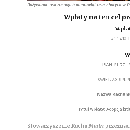
Dożywianie osieroconych niemowląt oraz chorych w O
Wpłaty na ten cel p
Wpłat
34 1240 
W
IBAN: PL 77 1
SWIFT: AGRIPLPR 
Nazwa Rachunk
Tytuł wpłaty:
Adopcja krót
Stowarzyszenie Ruchu
Maitri
przeznac