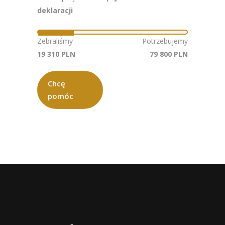
deklaracji
Zebraliśmy
Potrzebujemy
19 310 PLN
79 800 PLN
Chcę
pomóc