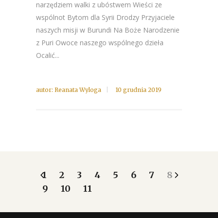
narzędziem walki z ubóstwem Wieści ze
wspólnot Bytom dla Syrii Drodzy Przyjaciele
naszych misji w Burundi Na Boże Narodzenie
z Puri Owoce naszego wspólnego dzieła
Ocalić...
autor:
Reanata Wyloga
10 grudnia 2019
1
2
3
4
5
6
7
8
9
10
11