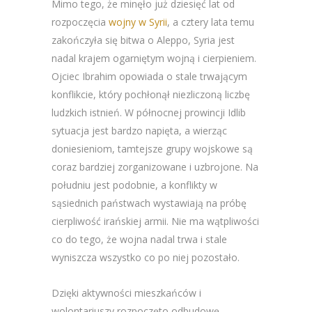
Mimo tego, że minęło już dziesięć lat od
rozpoczęcia
wojny w Syrii
, a cztery lata temu
zakończyła się bitwa o Aleppo, Syria jest
nadal krajem ogarniętym wojną i cierpieniem.
Ojciec Ibrahim opowiada o stale trwającym
konflikcie, który pochłonął niezliczoną liczbę
ludzkich istnień. W północnej prowincji Idlib
sytuacja jest bardzo napięta, a wierząc
doniesieniom, tamtejsze grupy wojskowe są
coraz bardziej zorganizowane i uzbrojone. Na
południu jest podobnie, a konflikty w
sąsiednich państwach wystawiają na próbę
cierpliwość irańskiej armii. Nie ma wątpliwości
co do tego, że wojna nadal trwa i stale
wyniszcza wszystko co po niej pozostało.
Dzięki aktywności mieszkańców i
wolontariuszy rozpoczęto odbudowę