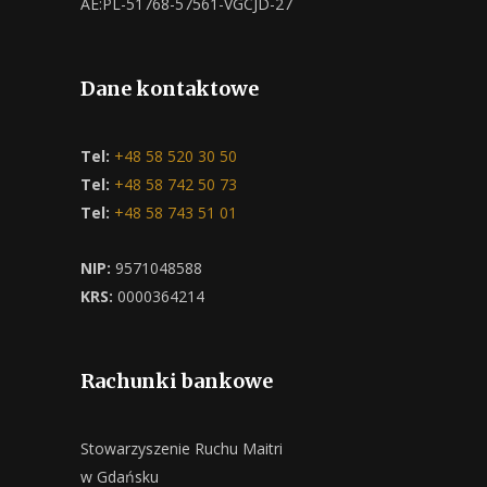
AE:PL-51768-57561-VGCJD-27
Dane kontaktowe
Tel:
+48 58 520 30 50
Tel:
+48 58 742 50 73
Tel:
+48 58 743 51 01
NIP:
9571048588
KRS:
0000364214
Rachunki bankowe
Stowarzyszenie Ruchu Maitri
w Gdańsku