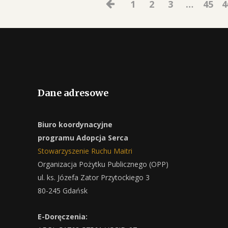
1
2
3
…
45
4
Dane adresowe
Biuro koordynacyjne
programu Adopcja Serca
Stowarzyszenie Ruchu Maitri
Organizacja Pożytku Publicznego (OPP)
ul. ks. Józefa Zator Przytockiego 3
80-245 Gdańsk
E-Doręczenia: