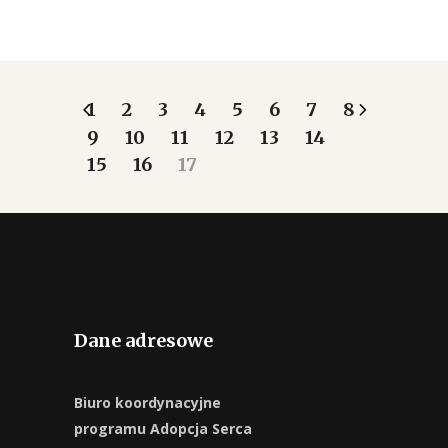
1
2
3
4
5
6
7
8
9
10
11
12
13
14
15
16
17
Dane adresowe
Biuro koordynacyjne
programu Adopcja Serca