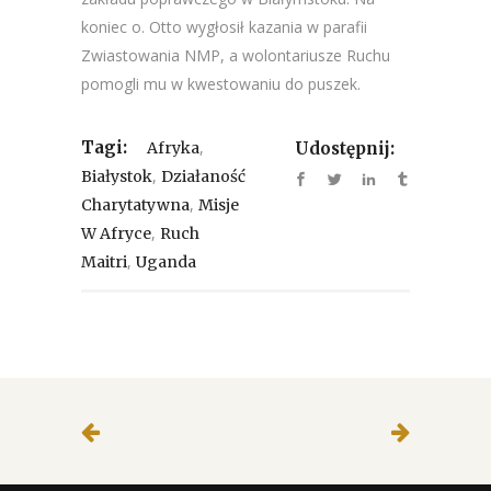
koniec o. Otto wygłosił kazania w parafii
Zwiastowania NMP, a wolontariusze Ruchu
pomogli mu w kwestowaniu do puszek.
Tagi:
,
Afryka
Udostępnij:
,
Białystok
Działaność
,
Charytatywna
Misje
,
W Afryce
Ruch
,
Maitri
Uganda