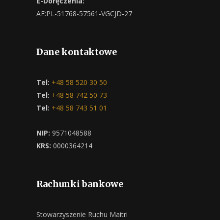
E-Doręczenia:
AE:PL-51768-57561-VGCJD-27
Dane kontaktowe
Tel:
+48 58 520 30 50
Tel:
+48 58 742 50 73
Tel:
+48 58 743 51 01
NIP:
9571048588
KRS:
0000364214
Rachunki bankowe
Stowarzyszenie Ruchu Maitri