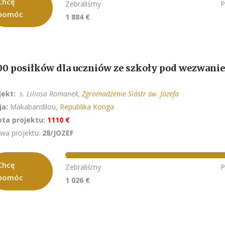
Chcę
Zebraliśmy
P
pomóc
1 884 €
00 posiłków dla uczniów ze szkoły pod wezwani
jekt:
s. Liliosa Romanek,
Zgromadzenie Sióstr św. Józefa
ja:
Makabandilou,
Republika Konga
ta projektu:
1110 €
wa projektu:
28/JOZEF
Chcę
Zebraliśmy
P
pomóc
1 026 €