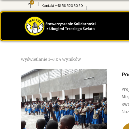
0
Kontakt
+48 58 520 30 50
Wyświetlanie 1–3 z 4 wyników
Po
Pro
Mis
Kwo
Naz