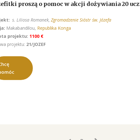
zefitki proszą o pomoc w akcji dożywiania 20 u
jekt:
s. Liliosa Romanek,
Zgromadzenie Sióstr św. Józefa
ja:
Makabandilou,
Republika Konga
ta projektu:
1100 €
wa projektu:
21/JOZEF
Chcę
pomóc