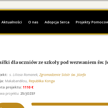
Aktualności
O nas
Adopcja Serca
Projekty Pomoco
siłki dla uczniów ze szkoły pod wezwaniem św. 
jekt:
s. Liliosa Romanek,
Zgromadzenie Sióstr św. Józefa
ja:
Makabandilou,
Republika Konga
ta projektu:
1110 €
wa projektu:
25/JOZEF