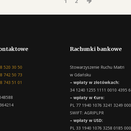
1
2
ontaktowe
Rachunki bankowe
8 520 30 50
Stowarzyszenie Ruchu Maitri
8 742 50 73
w Gdańsku
8 743 51 01
– wpłaty w złotówkach:
34 1240 1255 1111 0010 4395 
048588
– wpłaty w €uro:
364214
PL 77 1940 1076 3241 3249 00
SWIFT: AGRIPLPR
– wpłaty w USD:
PL 33 1940 1076 3258 0185 00