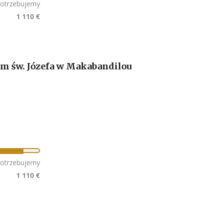
otrzebujemy
1 110 €
em św. Józefa w Makabandilou
otrzebujemy
1 110 €