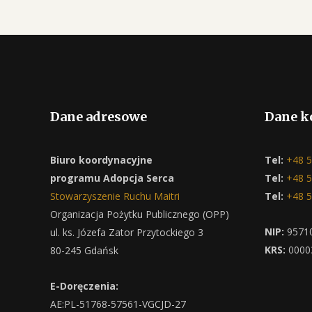
Dane adresowe
Dane k
Biuro koordynacyjne
Tel:
+48 5
programu Adopcja Serca
Tel:
+48 5
Stowarzyszenie Ruchu Maitri
Tel:
+48 5
Organizacja Pożytku Publicznego (OPP)
NIP:
9571
ul. ks. Józefa Zator Przytockiego 3
KRS:
0000
80-245 Gdańsk
E-Doręczenia:
AE:PL-51768-57561-VGCJD-27