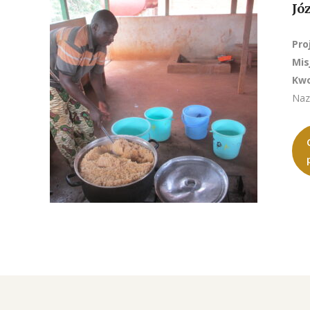
Jó
Pro
Mis
Kwo
Naz