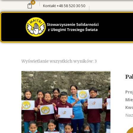
0
Kontakt
+48 58 520 30 50
Wyświetlanie wszystkich wyników: 3
Pa
Pro
Mie
Kwo
Naz