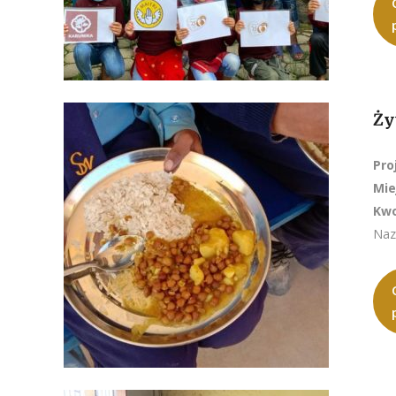
Ży
Pro
Mie
Kwo
Naz