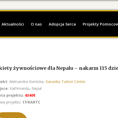
Aktualności
O nas
Adopcja Serca
Projekty Pomoco
kiety żywnościowe dla Nepalu – nakarm 115 dzie
jekt:
Aleksandra Kurnicka,
Karunika Tuition Center
jsce:
Kathmandu, Nepal
ta projektu:
4340€
wa projektu:
17/KARTC