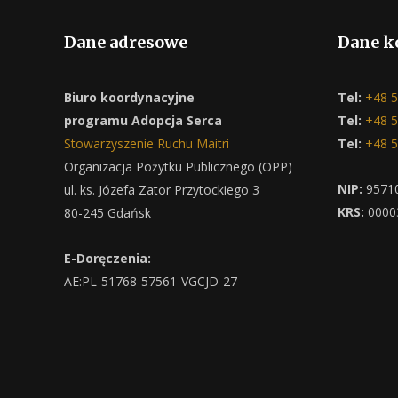
Dane adresowe
Dane k
Biuro koordynacyjne
Tel:
+48 5
programu Adopcja Serca
Tel:
+48 5
Stowarzyszenie Ruchu Maitri
Tel:
+48 5
Organizacja Pożytku Publicznego (OPP)
NIP:
9571
ul. ks. Józefa Zator Przytockiego 3
KRS:
0000
80-245 Gdańsk
E-Doręczenia:
AE:PL-51768-57561-VGCJD-27