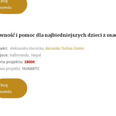
Chcę
pomóc
wność i pomoc dla najbiedniejszych dzieci z osa
jekt:
Aleksandra
Kurnicka,
Karunika Tuition Center
jsce:
Kathmandu, Nepal
ta projektu:
3800€
wa projektu:
15/KARTC
Chcę
pomóc