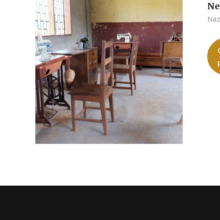
Ne
Naz