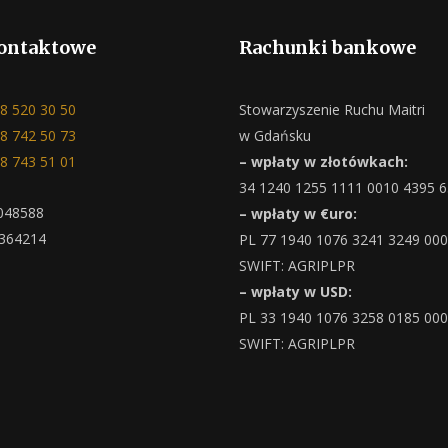
ontaktowe
Rachunki bankowe
8 520 30 50
Stowarzyszenie Ruchu Maitri
8 742 50 73
w Gdańsku
8 743 51 01
– wpłaty w złotówkach:
34 1240 1255 1111 0010 4395 
048588
– wpłaty w €uro:
364214
PL 77 1940 1076 3241 3249 00
SWIFT: AGRIPLPR
– wpłaty w USD:
PL 33 1940 1076 3258 0185 00
SWIFT: AGRIPLPR