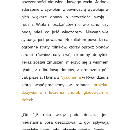
oszczędności nie wiedli łatwego życia. Jednak
zderzenie z żywiołem z pewnością wywołuje w
nich większe obawy o przyszłość swoją i
rodzin. Wiele mieszkańców nie wie rano, czy
będą mieli co jeść wieczorem. Niewątpliwie
sytuacja jest poważna. Rezultatem powodzi są
ogromne straty rolników, którzy oprócz plonów
stracili również cały swój skromny dobytek.
Teraz zostali zmuszeni mierzyć się z widmem
głodu, z odbudową domów, z drenażem pól.
Jak p
isze s. Halina z
Nyakinama
w Rwandzie, z
którą współpracujemy w ramach
projektu
dożywiania i leczenia chorób głodowych u
dzieci
:
„Od 1,5 roku wciąż pada deszcz, jest
nieustanna pora deszczowa. Z gór spływają
osuwiska błota, ryby pływają między fasolą…