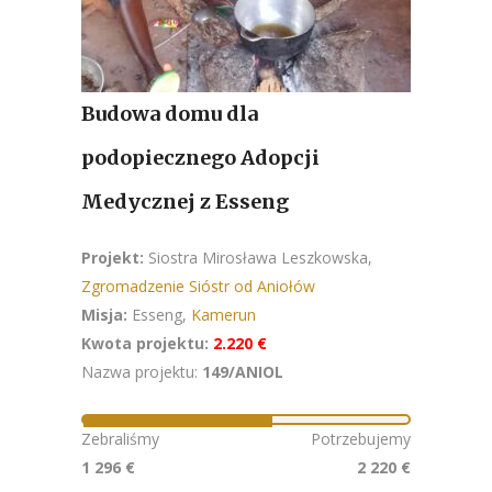
Budowa domu dla
podopiecznego Adopcji
Medycznej z Esseng
Projekt:
Siostra Mirosława Leszkowska,
Zgromadzenie Sióstr od Aniołów
Misja:
Esseng,
Kamerun
Kwota projektu:
2.220 €
Nazwa projektu:
149/ANIOL
Zebraliśmy
Potrzebujemy
1 296 €
2 220 €