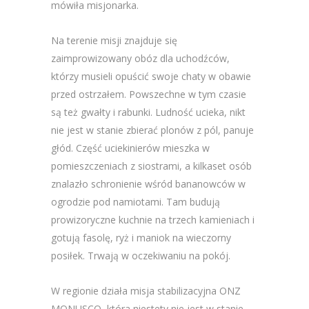
mówiła misjonarka.
Na terenie misji znajduje się
zaimprowizowany obóz dla uchodźców,
którzy musieli opuścić swoje chaty w obawie
przed ostrzałem. Powszechne w tym czasie
są też gwałty i rabunki. Ludność ucieka, nikt
nie jest w stanie zbierać plonów z pól, panuje
głód. Część uciekinierów mieszka w
pomieszczeniach z siostrami, a kilkaset osób
znalazło schronienie wśród bananowców w
ogrodzie pod namiotami. Tam budują
prowizoryczne kuchnie na trzech kamieniach i
gotują fasolę, ryż i maniok na wieczorny
posiłek. Trwają w oczekiwaniu na pokój.
W regionie działa misja stabilizacyjna ONZ
MONUSCO, która niestety nie jest w stanie