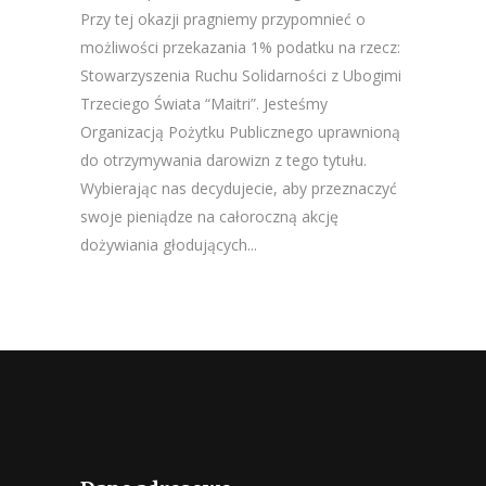
Przy tej okazji pragniemy przypomnieć o
możliwości przekazania 1% podatku na rzecz:
Stowarzyszenia Ruchu Solidarności z Ubogimi
Trzeciego Świata “Maitri”. Jesteśmy
Organizacją Pożytku Publicznego uprawnioną
do otrzymywania darowizn z tego tytułu.
Wybierając nas decydujecie, aby przeznaczyć
swoje pieniądze na całoroczną akcję
dożywiania głodujących...