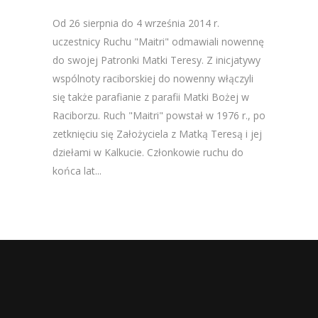
Od 26 sierpnia do 4 września 2014 r.
uczestnicy Ruchu "Maitri" odmawiali nowennę
do swojej Patronki Matki Teresy. Z inicjatywy
wspólnoty raciborskiej do nowenny włączyli
się także parafianie z parafii Matki Bożej w
Raciborzu. Ruch "Maitri" powstał w 1976 r., po
zetknięciu się Założyciela z Matką Teresą i jej
dziełami w Kalkucie. Członkowie ruchu do
końca lat...