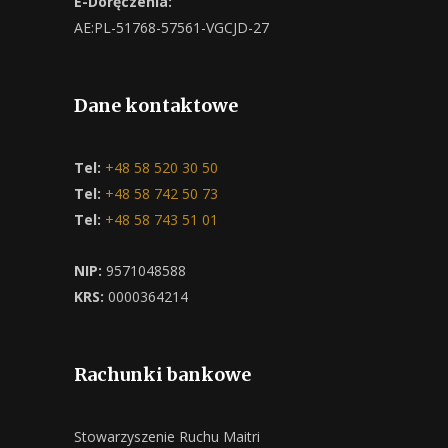
E-Doręczenia:
AE:PL-51768-57561-VGCJD-27
Dane kontaktowe
Tel:
+48 58 520 30 50
Tel:
+48 58 742 50 73
Tel:
+48 58 743 51 01
NIP:
9571048588
KRS:
0000364214
Rachunki bankowe
Stowarzyszenie Ruchu Maitri