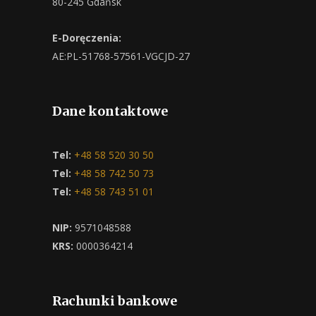
80-245 Gdańsk
E-Doręczenia:
AE:PL-51768-57561-VGCJD-27
Dane kontaktowe
Tel:
+48 58 520 30 50
Tel:
+48 58 742 50 73
Tel:
+48 58 743 51 01
NIP:
9571048588
KRS:
0000364214
Rachunki bankowe