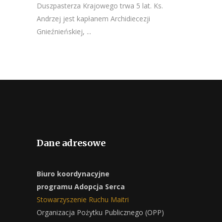
Duszpasterza Krajowego trwa 5 lat. Ks.
Andrzej jest kapłanem Archidiecezji
Gnieźnieńskiej, ...
Dane adresowe
Biuro koordynacyjne
programu Adopcja Serca
Stowarzyszenie Ruchu Maitri
Organizacja Pożytku Publicznego (OPP)