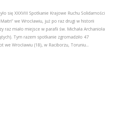
ło się XXXVIII Spotkanie Krajowe Ruchu Solidarności
aitri” we Wrocławiu, już po raz drugi w historii
y raz miało miejsce w parafii św. Michała Archanioła
iątych). Tym razem spotkanie zgromadziło 47
t we Wrocławiu (18), w Raciborzu, Toruniu...