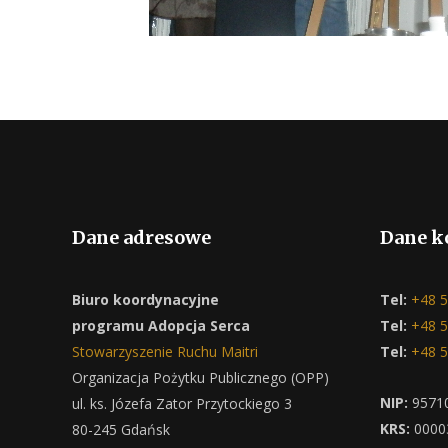
Dane adresowe
Dane k
Biuro koordynacyjne
Tel:
+48 5
programu Adopcja Serca
Tel:
+48 5
Stowarzyszenie Ruchu Maitri
Tel:
+48 5
Organizacja Pożytku Publicznego (OPP)
NIP:
9571
ul. ks. Józefa Zator Przytockiego 3
KRS:
0000
80-245 Gdańsk