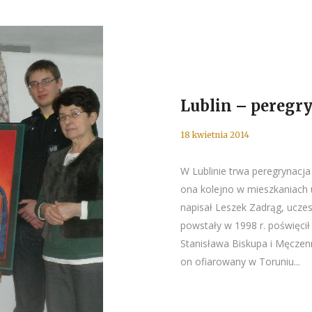
Lublin – peregr
18 kwietnia 2014
W Lublinie trwa peregrynacja I
ona kolejno w mieszkaniach u
napisał Leszek Zadrąg, uczes
powstały w 1998 r. poświęcił
Stanisława Biskupa i Męczen
on ofiarowany w Toruniu...