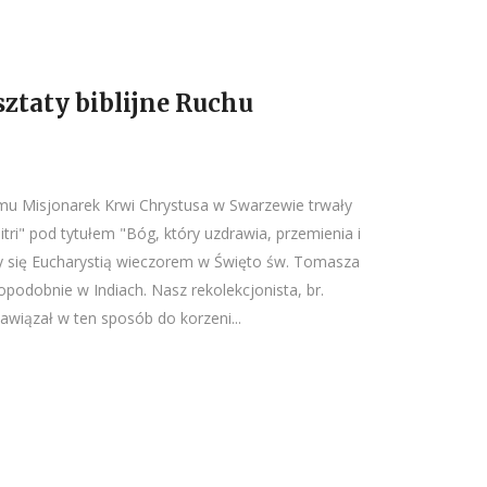
ztaty biblijne Ruchu
omu Misjonarek Krwi Chrystusa w Swarzewie trwały
itri" pod tytułem "Bóg, który uzdrawia, przemienia i
y się Eucharystią wieczorem w Święto św. Tomasza
opodobnie w Indiach. Nasz rekolekcjonista, br.
wiązał w ten sposób do korzeni...