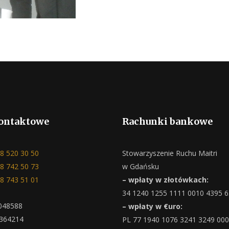
ontaktowe
Rachunki bankowe
8 520 30 50
Stowarzyszenie Ruchu Maitri
8 742 50 73
w Gdańsku
8 743 51 01
– wpłaty w złotówkach:
34 1240 1255 1111 0010 4395 
048588
– wpłaty w €uro:
364214
PL 77 1940 1076 3241 3249 00