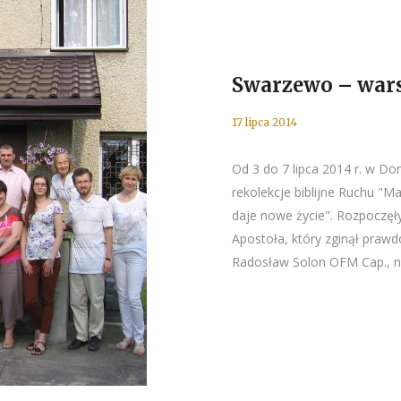
Swarzewo – wars
17 lipca 2014
Od 3 do 7 lipca 2014 r. w D
rekolekcje biblijne Ruchu "Ma
daje nowe życie". Rozpoczęł
Apostoła, który zginął prawd
Radosław Solon OFM Cap., na