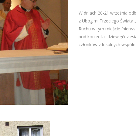
W dniach 20-21 września odby
z Ubogimi Trzeciego Świata „M
Ruchu w tym mieście (pierwsz
pod koniec lat dziewięćdzies
członków z lokalnych wspólno