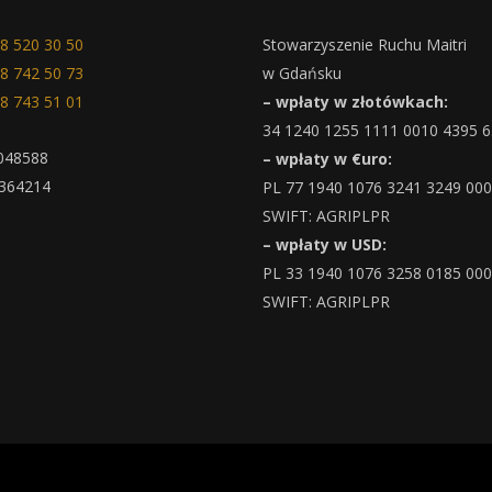
8 520 30 50
Stowarzyszenie Ruchu Maitri
8 742 50 73
w Gdańsku
8 743 51 01
– wpłaty w złotówkach:
34 1240 1255 1111 0010 4395 
048588
– wpłaty w €uro:
364214
PL 77 1940 1076 3241 3249 00
SWIFT: AGRIPLPR
– wpłaty w USD:
PL 33 1940 1076 3258 0185 00
SWIFT: AGRIPLPR