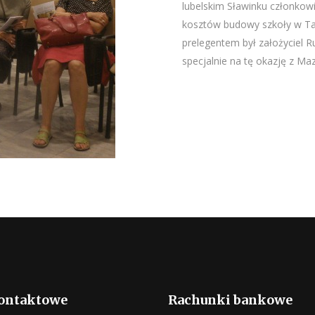
lubelskim Sławinku członkowi
kosztów budowy szkoły w Ta
prelegentem był założyciel R
specjalnie na tę okazję z Ma
ontaktowe
Rachunki bankowe