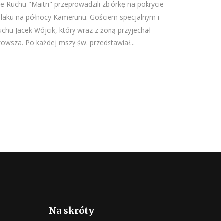
e Ruchu "Maitri" przeprowadzili zbiórkę na pokrycie
laku na północy Kamerunu. Gościem specjalnym i
uchu Jacek Wójcik, który wraz z żoną przyjechał
zowsza. Po każdej mszy św. przedstawiał...
Na skróty