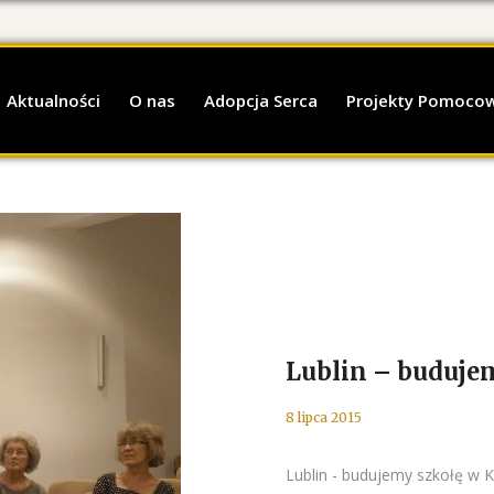
Aktualności
O nas
Adopcja Serca
Projekty Pomoco
Lublin – buduje
8 lipca 2015
Lublin - budujemy szkołę w K