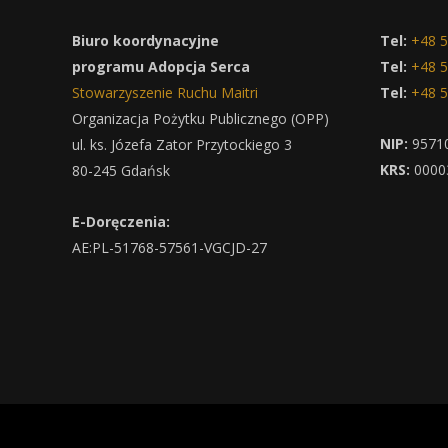
Biuro koordynacyjne
Tel:
+48 5
programu Adopcja Serca
Tel:
+48 5
Stowarzyszenie Ruchu Maitri
Tel:
+48 5
Organizacja Pożytku Publicznego (OPP)
NIP:
9571
ul. ks. Józefa Zator Przytockiego 3
KRS:
0000
80-245 Gdańsk
E-Doręczenia:
AE:PL-51768-57561-VGCJD-27