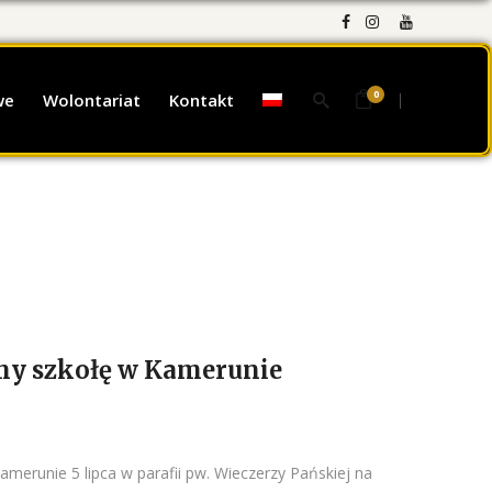
0
we
Wolontariat
Kontakt
my szkołę w Kamerunie
amerunie 5 lipca w parafii pw. Wieczerzy Pańskiej na