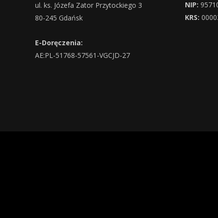
NIP:
9571
ul. ks. Józefa Zator Przytockiego 3
KRS:
0000
80-245 Gdańsk
E-Doręczenia:
AE:PL-51768-57561-VGCJD-27