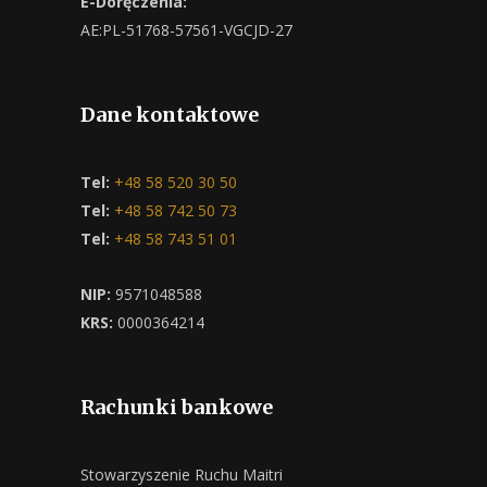
E-Doręczenia:
AE:PL-51768-57561-VGCJD-27
Dane kontaktowe
Tel:
+48 58 520 30 50
Tel:
+48 58 742 50 73
Tel:
+48 58 743 51 01
NIP:
9571048588
KRS:
0000364214
Rachunki bankowe
Stowarzyszenie Ruchu Maitri