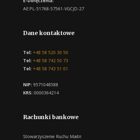
E-Doręczenia:
AE:PL-51768-57561-VGCJD-27
Dane kontaktowe
Tel:
+48 58 520 30 50
Tel:
+48 58 742 50 73
Tel:
+48 58 743 51 01
NIP:
9571048588
KRS:
0000364214
Rachunki bankowe
Stowarzyszenie Ruchu Maitri