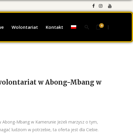
0
we
Wolontariat
Kontakt
 wolontariat w Abong-Mbang w
 w Abong-Mbang w Kamerunie Jeżeli marzysz o tym,
gać ludziom w potrzebie, ta oferta jest dla Ciebie.