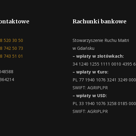
ontaktowe
Rachunki bankowe
8 520 30 50
Stowarzyszenie Ruchu Maitri
8 742 50 73
w Gdańsku
8 743 51 01
– wpłaty w złotówkach:
34 1240 1255 1111 0010 4395 
048588
– wpłaty w €uro:
364214
PL 77 1940 1076 3241 3249 00
SWIFT: AGRIPLPR
– wpłaty w USD:
PL 33 1940 1076 3258 0185 00
SWIFT: AGRIPLPR