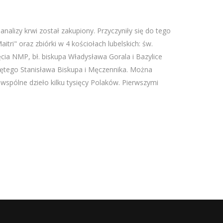
nalizy krwi został zakupiony. Przyczyniły się do tego
tri" oraz zbiórki w 4 kościołach lubelskich: św.
cia NMP, bł. biskupa Władysława Gorala i Bazylice
tego Stanisława Biskupa i Męczennika. Można
 wspólne dzieło kilku tysięcy Polaków. Pierwszymi