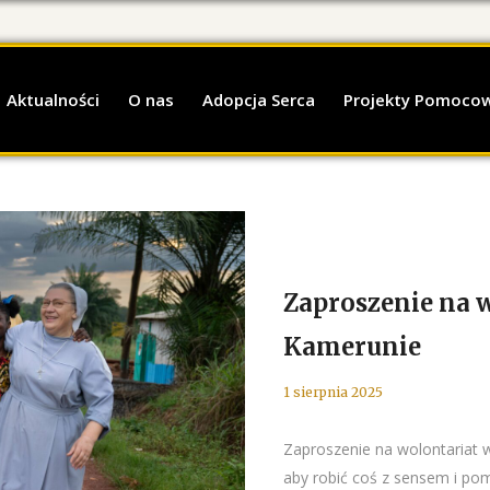
Aktualności
O nas
Adopcja Serca
Projekty Pomoco
Zaproszenie na
Kamerunie
1 sierpnia 2025
Zaproszenie na wolontariat
aby robić coś z sensem i poma