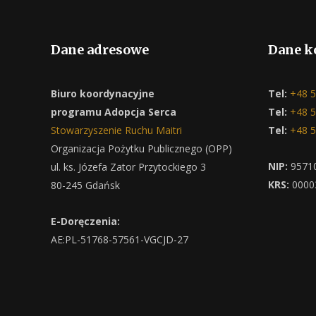
Dane adresowe
Dane k
Biuro koordynacyjne
Tel:
+48 5
programu Adopcja Serca
Tel:
+48 5
Stowarzyszenie Ruchu Maitri
Tel:
+48 5
Organizacja Pożytku Publicznego (OPP)
NIP:
9571
ul. ks. Józefa Zator Przytockiego 3
KRS:
0000
80-245 Gdańsk
E-Doręczenia:
AE:PL-51768-57561-VGCJD-27